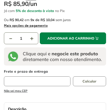
4
º
escada
R$
85
,
90
/
un
6
º
fio
Já com
5% de desconto à vista
no Pix
5
º
serra circular
7
º
serra copo
Ou
R$
90
,
42
em
9
R$
10
,
04
sem juros
6
º
fio
8
º
chave impacto
Mais opções de pagamento
7
º
serra copo
9
º
cabo flexivel
－
＋
ADICIONAR AO CARRINHO
8
º
chave impacto
10
º
disco corte
9
º
cabo flexivel
10
º
disco corte
Não sei meu CEP
Descrição