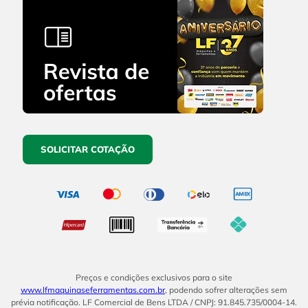
SOLICITAR COTAÇÃO
Preços e condições exclusivos para o site
www.lfmaquinaseferramentas.com.br
, podendo sofrer alterações sem
prévia notificação. LF Comercial de Bens LTDA / CNPJ: 91.845.735/0004-14.