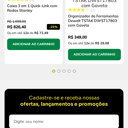
Caixa 3 em 1 Quick-Link com
Rodas Stanley
2
Organizador de Ferramentas
Dewalt TSTAK DWST17803
R$
1
.
099
,
00
com Gaveta
R$
826
,
40
-
25%
Ou em até
12
x
de
R$ 72,49
R$
349
,
00
Ou em até
12
x
de
R$ 29,08
ADICIONAR AO CARRINHO
ADICIONAR AO CARRINHO
Cadastre-se e receba nossas
ofertas, lançamentos e promoções