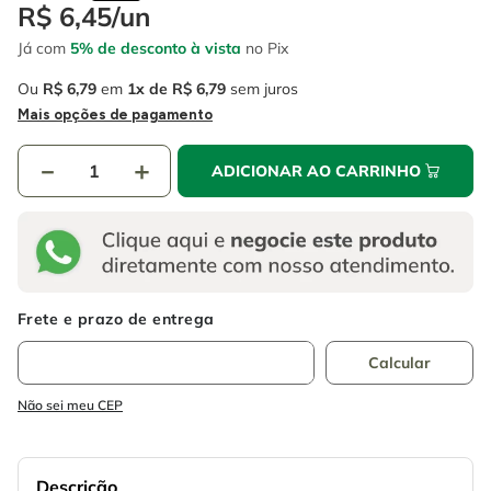
4
º
escada
R$
6
,
45
/
un
6
º
fio
Já com
5% de desconto à vista
no Pix
5
º
serra circular
7
º
chave impacto
Ou
R$
6
,
79
em
1
R$
6
,
79
sem juros
6
º
fio
8
º
disco corte
Mais opções de pagamento
7
º
chave impacto
9
º
cabo flexivel
－
＋
ADICIONAR AO CARRINHO
8
º
disco corte
10
º
serra copo
9
º
cabo flexivel
10
º
serra copo
Não sei meu CEP
Descrição