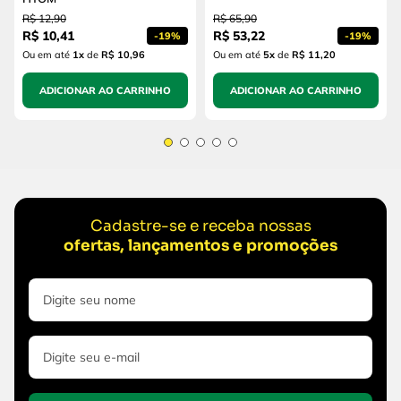
R$
12
,
90
R$
65
,
90
R$
10
,
41
R$
53
,
22
-
19%
-
19%
Ou em até
1
x
de
R$ 10,96
Ou em até
5
x
de
R$ 11,20
ADICIONAR AO CARRINHO
ADICIONAR AO CARRINHO
Cadastre-se e receba nossas
ofertas, lançamentos e promoções