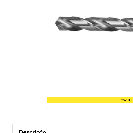
10
º
alicate
5% OFF
Descrição