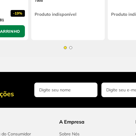
Twill
-
19%
Produto indisponível
Produto ind
,81
CARRINHO
oções
A Empresa
a do Consumidor
Sobre Nós