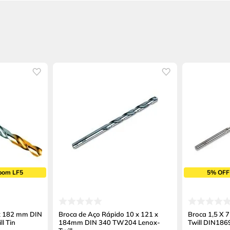
pom LF5
5% OFF
 x 182 mm DIN
Broca de Aço Rápido 10 x 121 x
Broca 1,5 X 
l Tin
184mm DIN 340 TW204 Lenox-
Twill DIN186