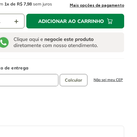
m
1
R$
7
,
98
sem juros
Mais opções de pagamento
＋
ADICIONAR AO CARRINHO
Não sei meu CEP