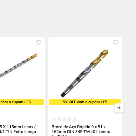
 com o cupom LF5
5% OFF com o cupom LF5
75 X 115mm Lenox /
Broca de Aço Rápido 9 x 81 x
9/1 TIN Extra Longa
162mm DIN 345 TW404 Lenox