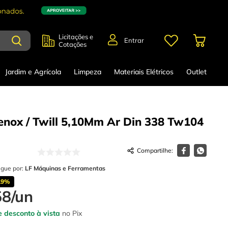
Licitações e
Entrar
Cotações
Jardim e Agrícola
Limpeza
Materiais Elétricos
Outlet
enox / Twill 5,10Mm Ar Din 338 Tw104
egue por:
LF Máquinas e Ferramentas
19%
58
/
un
 desconto à vista
no Pix