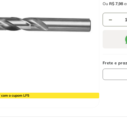
Ou
R$
7
,
98
e
－
 com o cupom LF5