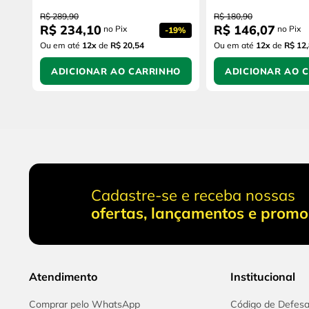
R$
289
,
90
R$
180
,
90
R$
234
,
10
R$
146
,
07
no Pix
no Pix
-
19%
Ou em até
12
x
de
R$ 20,54
Ou em até
12
x
de
R$ 12
ADICIONAR AO CARRINHO
ADICIONAR AO 
Cadastre-se e receba nossas
ofertas, lançamentos e prom
Atendimento
Institucional
Comprar pelo WhatsApp
Código de Defes