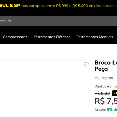
procura
Compressores
Ferramentas Elétricas
Ferramentas Manuais
Broca L
Peça
Cód
:
000599
Vendido e entr
R$
9
,
39
-
R$
7
,
Já com
5% de