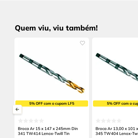
Quem viu, viu também!
5% OFF com o cupom LF5
5% OFF com o cu
Broca Ar 15 x 147 x 245mm Din
Broca Ar 13,00 x 101
341 TW414 Lenox-Twill Tin
345 TW404 Lenox-Twil