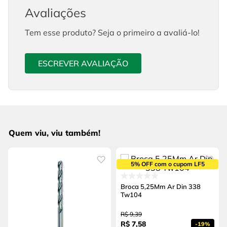
Avaliações
Tem esse produto? Seja o primeiro a avaliá-lo!
ESCREVER AVALIAÇÃO
Quem viu, viu também!
5% OFF com o cupom LF5
Broca 5,25Mm Ar Din 338
Tw104
R$
9
,
39
R$
7
,
58
-
19%