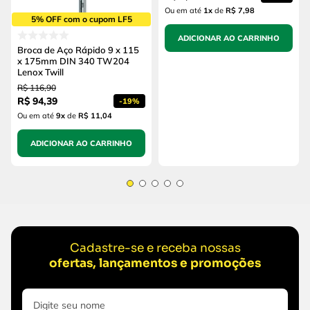
Ou em até
1
x
de
R$ 7,98
5% OFF com o cupom LF5
ADICIONAR AO CARRINHO
Broca de Aço Rápido 9 x 115
x 175mm DIN 340 TW204
Lenox Twill
R$
116
,
90
R$
94
,
39
-
19%
Ou em até
9
x
de
R$ 11,04
ADICIONAR AO CARRINHO
Cadastre-se e receba nossas
ofertas, lançamentos e promoções