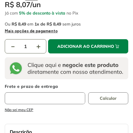
4
º
esmerilhadeira
R$
8
,
07
/
un
6
º
fio
Já com
5% de desconto à vista
no Pix
5
º
serra circular
7
º
serra copo
Ou
R$
8
,
49
em
1
R$
8
,
49
sem juros
6
º
fio
8
º
disco corte
Mais opções de pagamento
7
º
serra copo
9
º
martelete
－
＋
ADICIONAR AO CARRINHO
8
º
disco corte
10
º
chave impacto
9
º
martelete
10
º
chave impacto
Não sei meu CEP
Descrição