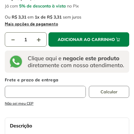
4
º
escada
6
º
serra copo
Já com
5% de desconto à vista
no Pix
5
º
serra circular
7
º
luva
Ou
R$
3
,
31
em
1
R$
3
,
31
sem juros
Mais opções de pagamento
6
º
serra copo
8
º
fio
7
º
luva
－
＋
9
º
lavadora alta pressão
ADICIONAR AO CARRINHO
8
º
fio
10
º
alicate
9
º
lavadora alta pressão
10
º
alicate
Não sei meu CEP
Descrição