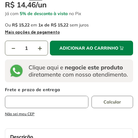
4
º
escada
R$
14
,
46
/
un
6
º
fio
Já com
5% de desconto à vista
no Pix
5
º
serra circular
7
º
serra copo
Ou
R$
15
,
22
em
1
R$
15
,
22
sem juros
6
º
fio
8
º
disco corte
Mais opções de pagamento
7
º
serra copo
9
º
chave impacto
－
＋
ADICIONAR AO CARRINHO
8
º
disco corte
10
º
luva
9
º
chave impacto
10
º
luva
Não sei meu CEP
Descrição