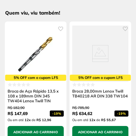
Quem viu, viu também!
5% OFF com o cupom LF5
5% OFF com o cupom LF5
Broca de Aço Rápido 13,5 x
Broca 28,00mm Lenox Twill
108 x 189mm DIN 345
TB40218 AR DIN 338 TW104
TW404 Lenox Twill TIN
R$
182
,
90
R$
785
,
90
R$
147
,
69
R$
634
,
62
-
19%
-
19%
Ou em até
12
x
de
R$ 12,96
Ou em até
12
x
de
R$ 55,67
ADICIONAR AO CARRINHO
ADICIONAR AO CARRINHO