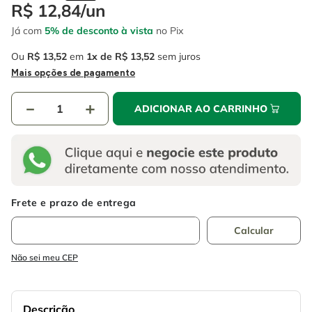
4
º
escada
R$
12
,
84
/
un
6
º
fio
Já com
5% de desconto à vista
no Pix
5
º
serra circular
7
º
serra copo
Ou
R$
13
,
52
em
1
R$
13
,
52
sem juros
6
º
fio
8
º
disco corte
Mais opções de pagamento
7
º
serra copo
9
º
chave impacto
－
＋
ADICIONAR AO CARRINHO
8
º
disco corte
10
º
luva
9
º
chave impacto
10
º
luva
Não sei meu CEP
Descrição