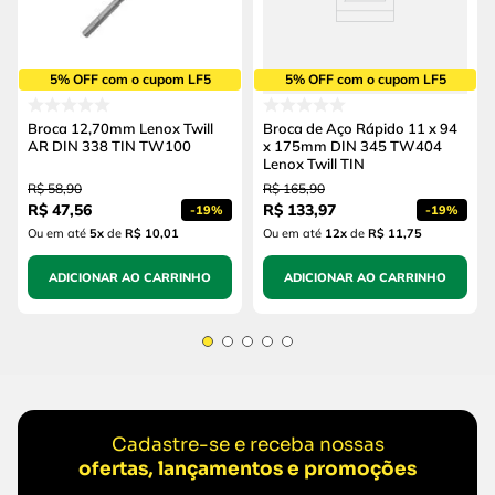
5% OFF com o cupom LF5
5% OFF com o cupom LF5
Broca 12,70mm Lenox Twill
Broca de Aço Rápido 11 x 94
AR DIN 338 TIN TW100
x 175mm DIN 345 TW404
Lenox Twill TIN
R$
58
,
90
R$
165
,
90
R$
47
,
56
R$
133
,
97
-
19%
-
19%
Ou em até
5
x
de
R$ 10,01
Ou em até
12
x
de
R$ 11,75
ADICIONAR AO CARRINHO
ADICIONAR AO CARRINHO
Cadastre-se e receba nossas
ofertas, lançamentos e promoções