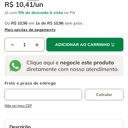
4
º
escada
R$
10
,
41
/
un
6
º
fio
Já com
5% de desconto à vista
no Pix
5
º
serra circular
7
º
serra copo
Ou
R$
10
,
96
em
1
R$
10
,
96
sem juros
6
º
fio
8
º
disco corte
Mais opções de pagamento
7
º
serra copo
9
º
chave impacto
－
＋
ADICIONAR AO CARRINHO
8
º
disco corte
10
º
luva
9
º
chave impacto
10
º
luva
Não sei meu CEP
Descrição