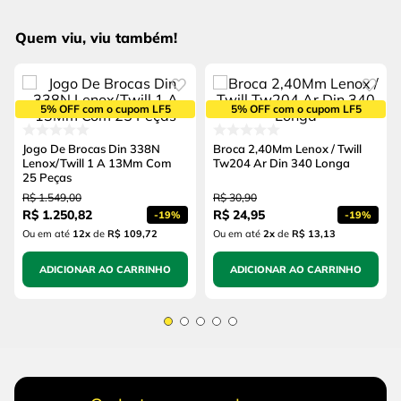
Quem viu, viu também!
5% OFF com o cupom LF5
5% OFF com o cupom LF5
Jogo De Brocas Din 338N
Broca 2,40Mm Lenox / Twill
Lenox/Twill 1 A 13Mm Com
Tw204 Ar Din 340 Longa
25 Peças
R$
1
.
549
,
00
R$
30
,
90
R$
1
.
250
,
82
R$
24
,
95
-
19%
-
19%
Ou em até
12
x
de
R$ 109,72
Ou em até
2
x
de
R$ 13,13
ADICIONAR AO CARRINHO
ADICIONAR AO CARRINHO