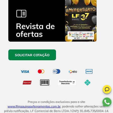
SOLICITAR COTAÇÃO
Preços e condições exclusivos para o site
www.lfmaquinaseferramentas.com.br
, podendo sofrer alterações sem
prévia notificação. LF Comercial de Bens LTDA / CNPJ: 91.845.735/0004-14.