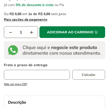
4
º
escada
6
º
fio
Já com
5% de desconto à vista
no Pix
5
º
serra circular
7
º
serra copo
Ou
R$
6
,
88
em
1
R$
6
,
88
sem juros
Mais opções de pagamento
6
º
fio
8
º
chave impacto
7
º
serra copo
－
＋
9
º
cabo flexivel
ADICIONAR AO CARRINHO
8
º
chave impacto
10
º
disco corte
9
º
cabo flexivel
10
º
disco corte
Não sei meu CEP
Descrição