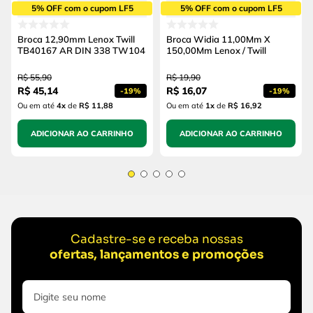
5% OFF com o cupom LF5
5% OFF com o cupom LF5
Broca 12,90mm Lenox Twill
Broca Widia 11,00Mm X
TB40167 AR DIN 338 TW104
150,00Mm Lenox / Twill
R$
55
,
90
R$
19
,
90
R$
45
,
14
R$
16
,
07
-
19%
-
19%
Ou em até
4
x
de
R$ 11,88
Ou em até
1
x
de
R$ 16,92
ADICIONAR AO CARRINHO
ADICIONAR AO CARRINHO
Cadastre-se e receba nossas
ofertas, lançamentos e promoções