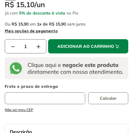
4
º
escada
R$
15
,
10
/
un
6
º
fio
Já com
5% de desconto à vista
no Pix
5
º
serra circular
7
º
chave impacto
Ou
R$
15
,
90
em
1
R$
15
,
90
sem juros
6
º
fio
8
º
disco corte
Mais opções de pagamento
7
º
chave impacto
9
º
cabo flexivel
－
＋
ADICIONAR AO CARRINHO
8
º
disco corte
10
º
serra copo
9
º
cabo flexivel
10
º
serra copo
Não sei meu CEP
Descrição