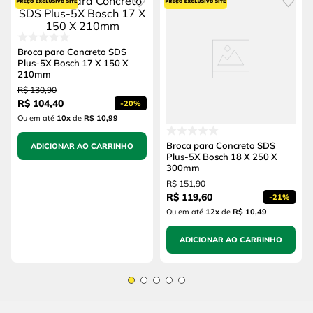
Broca para Concreto SDS
Plus-5X Bosch 17 X 150 X
210mm
R$
130
,
90
R$
104
,
40
-
20%
Ou em até
10
x
de
R$ 10,99
Broca para Concreto SDS
ADICIONAR AO CARRINHO
Plus-5X Bosch 18 X 250 X
300mm
R$
151
,
90
R$
119
,
60
-
21%
Ou em até
12
x
de
R$ 10,49
ADICIONAR AO CARRINHO