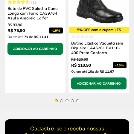
11
Bota de PVC Galocha Cano
Longo com Forro CA39764
Azul e Amarela Calfor
R$
93
,
90
5% OFF com o cupom LF5
R$
75
,
90
-
19%
Ou em até
7
x
de
R$ 11,41
Botina Elástico Vaqueta sem
Biqueira CA45281 BV110-
ADICIONAR AO CARRINHO
400 Preto Conforto
R$
129
,
90
R$
110
,
90
-
15%
Ou em até
10
x
de
R$ 11,67
ADICIONAR AO CARRINHO
Cadastre-se e receba nossas