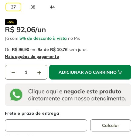
4
º
escada
6
º
fio
37
38
44
5
º
serra circular
7
º
chave impacto
-
5%
6
º
fio
8
º
disco corte
R$
92
,
06
/
un
7
º
chave impacto
Já com
5% de desconto à vista
no Pix
9
º
cabo flexivel
8
º
disco corte
Ou
R$
96
,
90
em
9
R$
10
,
76
sem juros
10
º
serra copo
Mais opções de pagamento
9
º
cabo flexivel
－
＋
ADICIONAR AO CARRINHO
10
º
serra copo