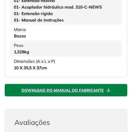
01- Extensão flexível
01- Acoplador hidráulico mod. 310-C-NEWS
01- Extensão rígida
01- Manual de Instruções
Marca
Bozza
Peso
1,328kg
Dimensões (A x L x P)
10 X 35,5 X 37cm
DOWNLOAD DO MANUAL DO FABRICANTE
Avaliações