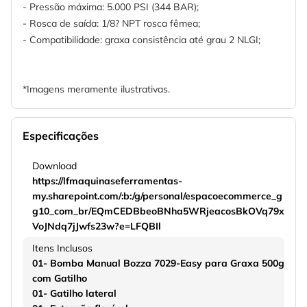
- Pressão máxima: 5.000 PSI (344 BAR);
- Rosca de saída: 1/8? NPT rosca fêmea;
- Compatibilidade: graxa consistência até grau 2 NLGI;
*Imagens meramente ilustrativas.
Especificações
Download
https://lfmaquinaseferramentas-
my.sharepoint.com/:b:/g/personal/espacoecommerce_g
g10_com_br/EQmCEDBbeoBNha5WRjeacosBkOVq79x
VoJNdq7jJwfs23w?e=LFQBIl
Itens Inclusos
01- Bomba Manual Bozza 7029-Easy para Graxa 500g
com Gatilho
01- Gatilho lateral