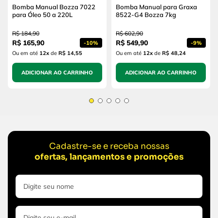
Bomba Manual Bozza 7022
Bomba Manual para Graxa
para Óleo 50 a 220L
8522-G4 Bozza 7kg
R$
184
,
90
R$
602
,
90
R$
165
,
90
R$
549
,
90
-
10%
-
9%
Ou em até
12
x
de
R$ 14,55
Ou em até
12
x
de
R$ 48,24
ADICIONAR AO CARRINHO
ADICIONAR AO CARRINHO
Cadastre-se e receba nossas
ofertas, lançamentos e promoções