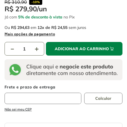
4
º
R$
310
escada
,
90
-
10%
6
º
fio
R$
279
,
90
/
un
5
º
serra circular
7
º
serra copo
Já com
5% de desconto à vista
no Pix
6
º
fio
8
º
disco corte
Ou
R$
294
,
63
em
12
R$
24
,
55
sem juros
Mais opções de pagamento
7
º
serra copo
9
º
chave impacto
8
º
disco corte
－
10
º
luva
＋
ADICIONAR AO CARRINHO
9
º
chave impacto
10
º
luva
Não sei meu CEP