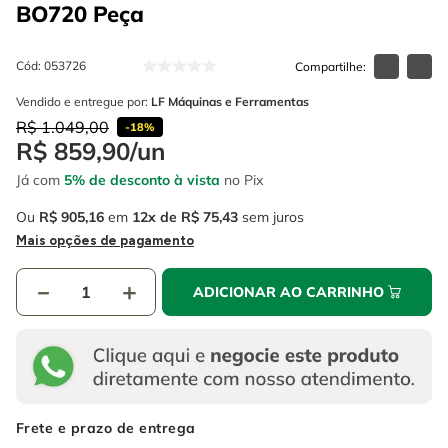
4
º
escada
BO720
Peça
6
º
serra copo
5
º
serra circular
7
º
luva
Cód
:
053726
6
º
serra copo
8
º
fio
Vendido e entregue por:
LF Máquinas e Ferramentas
7
º
luva
R$
1
.
049
,
00
9
º
lavadora alta pressão
-
18%
R$
859
,
90
/
un
8
º
fio
10
º
alicate
Já com
5% de desconto à vista
no Pix
9
º
lavadora alta pressão
Ou
R$
905
,
16
em
12
R$
75
,
43
sem juros
10
º
alicate
Mais opções de pagamento
－
＋
ADICIONAR AO CARRINHO