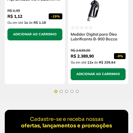
R$
1
,
39
R$
1
,
12
-
19%
Ou em até
1
x
de
R$ 1,18
Medidor Digital para Óleo
ADICIONAR AO CARRINHO
Lubrificante B-900 Bozza
R$
2
.
639
,
00
R$
2
.
389
,
90
-
9%
Ou em até
12
x
de
R$ 209,64
ADICIONAR AO CARRINHO
Cadastre-se e receba nossas
ofertas, lançamentos e promoções