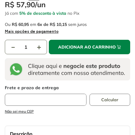
4
º
escada
R$
57
,
90
/
un
6
º
fio
Já com
5% de desconto à vista
no Pix
5
º
serra circular
7
º
chave impacto
Ou
R$
60
,
95
em
6
R$
10
,
15
sem juros
6
º
fio
8
º
disco corte
Mais opções de pagamento
7
º
chave impacto
9
º
cabo flexivel
－
＋
ADICIONAR AO CARRINHO
8
º
disco corte
10
º
serra copo
9
º
cabo flexivel
10
º
serra copo
Não sei meu CEP
Descrição