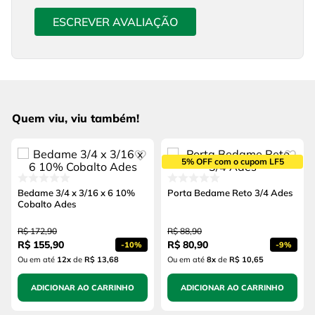
ESCREVER AVALIAÇÃO
Quem viu, viu também!
5% OFF com o cupom LF5
Bedame 3/4 x 3/16 x 6 10%
Porta Bedame Reto 3/4 Ades
Cobalto Ades
R$
172
,
90
R$
88
,
90
R$
155
,
90
R$
80
,
90
-
10%
-
9%
Ou em até
12
x
de
R$ 13,68
Ou em até
8
x
de
R$ 10,65
ADICIONAR AO CARRINHO
ADICIONAR AO CARRINHO