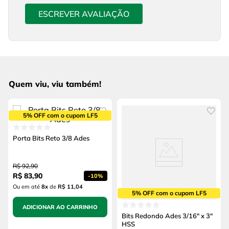
ESCREVER AVALIAÇÃO
Quem viu, viu também!
5% OFF com o cupom LF5
Porta Bits Reto 3/8 Ades
R$
92
,
90
R$
83
,
90
-
10%
Ou em até
8
x
de
R$ 11,04
5% OFF com o cupom LF5
ADICIONAR AO CARRINHO
Bits Redondo Ades 3/16" x 3"
HSS