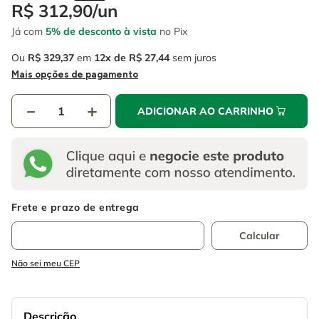
4
º
escada
R$
312
,
90
/
un
6
º
serra copo
Já com
5% de desconto à vista
no Pix
5
º
serra circular
7
º
luva
Ou
R$
329
,
37
em
12
R$
27
,
44
sem juros
6
º
serra copo
8
º
fio
Mais opções de pagamento
7
º
luva
9
º
lavadora alta pressão
－
＋
ADICIONAR AO CARRINHO
8
º
fio
10
º
chave impacto
9
º
lavadora alta pressão
10
º
chave impacto
Não sei meu CEP
Descrição