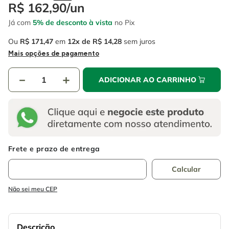
4
º
escada
R$
162
,
90
/
un
6
º
serra copo
Já com
5% de desconto à vista
no Pix
5
º
serra circular
7
º
luva
Ou
R$
171
,
47
em
12
R$
14
,
28
sem juros
6
º
serra copo
8
º
fio
Mais opções de pagamento
7
º
luva
9
º
lavadora alta pressão
－
＋
ADICIONAR AO CARRINHO
8
º
fio
10
º
alicate
9
º
lavadora alta pressão
10
º
alicate
Não sei meu CEP
Descrição