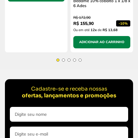
Bedame 10% cobalto 1 x 1/8 x
6 Ades
R$
172
,
90
R$
155
,
90
-
10%
Ou em até
12
x
de
R$ 13,68
ADICIONAR AO CARRINHO
Cadastre-se e receba nossas
ofertas, lançamentos e promoções