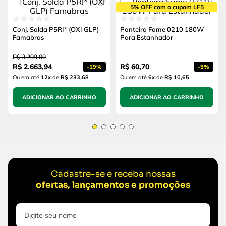
5% OFF com o cupom LF5
Conj. Solda P5RI* (OXI GLP)
Ponteira Fame 0210 180W
Famabras
Para Estanhador
R$
3
.
299
,
00
R$
2
.
663
,
94
R$
60
,
70
-
19%
-
5%
Ou em até
12
x
de
R$ 233,68
Ou em até
6
x
de
R$ 10,65
ADICIONAR AO CARRINHO
ADICIONAR AO CARRINHO
Cadastre-se e receba nossas
ofertas, lançamentos e promoções