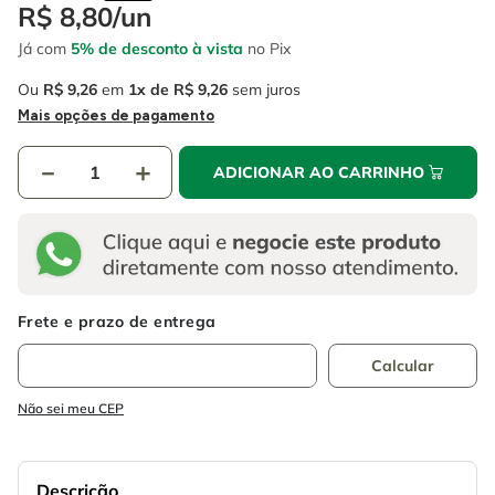
4
º
escada
R$
8
,
80
/
un
6
º
fio
Já com
5% de desconto à vista
no Pix
5
º
serra circular
7
º
chave impacto
Ou
R$
9
,
26
em
1
R$
9
,
26
sem juros
6
º
fio
8
º
disco corte
Mais opções de pagamento
7
º
chave impacto
9
º
cabo flexivel
－
＋
ADICIONAR AO CARRINHO
8
º
disco corte
10
º
serra copo
9
º
cabo flexivel
10
º
serra copo
Não sei meu CEP
Descrição