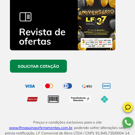
SOLICITAR COTAÇÃO
Preços e condições exclusivos para o site
www.lfmaquinaseferramentas.com.br
, podendo sofrer alterações sem
prévia notificação. LF Comercial de Bens LTDA / CNPJ: 91.845.735/0004-14.