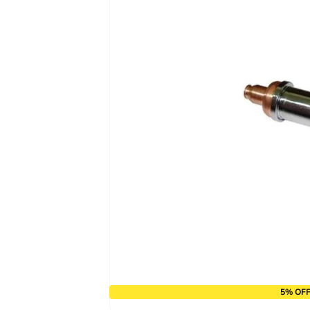
10
º
alicate
5% OFF