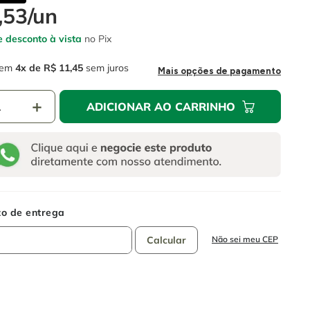
,
53
/
un
 desconto à vista
no Pix
em
4
R$
11
,
45
sem juros
Mais opções de pagamento
＋
ADICIONAR AO CARRINHO
Não sei meu CEP