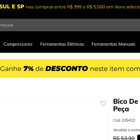
procura
Compressores
Ferramentas Elétricas
Ferramentas Manuais
Bico De
Peça
Cód
:
039422
Vendido e entr
R$
53
,
90