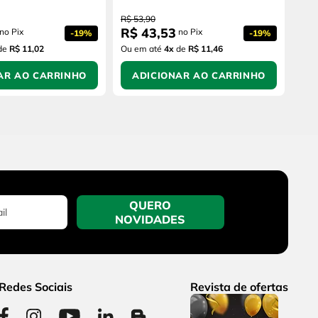
R$
53
,
90
R$
43
,
53
no Pix
no Pix
-
19%
-
19%
de
R$ 11,02
Ou em até
4
x
de
R$ 11,46
AR AO CARRINHO
ADICIONAR AO CARRINHO
QUERO
NOVIDADES
Redes Sociais
Revista de ofertas