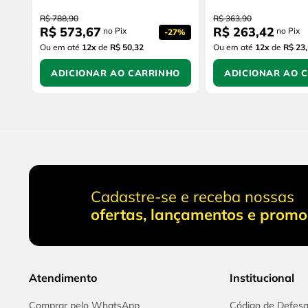
R$
788
,
90
R$
363
,
90
R$
573
,
67
R$
263
,
42
no Pix
no Pix
-
27%
Ou em até
12
x
de
R$ 50,32
Ou em até
12
x
de
R$ 23
ADICIONAR AO CARRINHO
ADICIONAR AO 
Cadastre-se e receba nossas
ofertas, lançamentos e prom
Atendimento
Institucional
Comprar pelo WhatsApp
Código de Defes