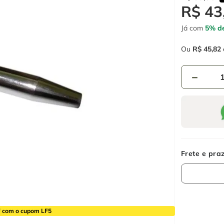
R$
43
Já com
5% de
Ou
R$
45
,
82
－
 com o cupom LF5