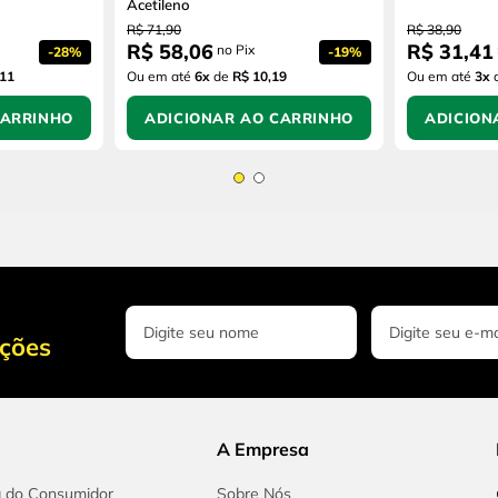
Acetileno
R$
71
,
90
R$
38
,
90
R$
58
,
06
R$
31
,
41
no Pix
-
28%
-
19%
,11
Ou em até
6
x
de
R$ 10,19
Ou em até
3
x
CARRINHO
ADICIONAR AO CARRINHO
ADICION
oções
A Empresa
a do Consumidor
Sobre Nós