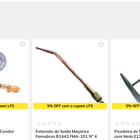
pom LF5
5% OFF com o cupom LF5
5% OFF
 Condor
Extensão de Solda Maçarico
Picadeira de 
Famabras B1443 FMA-201 Nº 4
com Mola 01