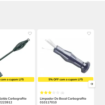
 com o cupom LF5
5% OFF com o cupom LF5
1
Solda Carbografite
Limpador De Bocal Carbografite
2223912
010117010