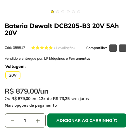
4
º
escada
6
º
fio
5
º
serra circular
7
º
serra copo
Bateria Dewalt DCB205-B3 20V 5Ah
6
º
fio
8
º
disco corte
20V
7
º
serra copo
9
º
chave impacto
8
º
disco corte
Cód
:
059917
1
avaliação
10
º
luva
Vendido e entregue por:
LF Máquinas e Ferramentas
9
º
chave impacto
Voltagem
10
º
luva
20V
R$
879
,
00
/
un
Ou
R$
879
,
00
em
12
R$
73
,
25
sem juros
Mais opções de pagamento
－
＋
ADICIONAR AO CARRINHO