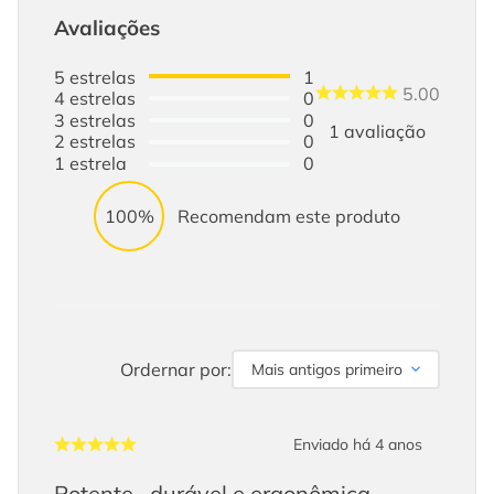
Avaliações
5
estrelas
1
5.00
4
estrelas
0
3
estrelas
0
1
avaliação
2
estrelas
0
1
estrela
0
100%
Recomendam este produto
Ordernar por:
Mais antigos primeiro
Enviado há
4 anos
Potente., durável e ergonômica