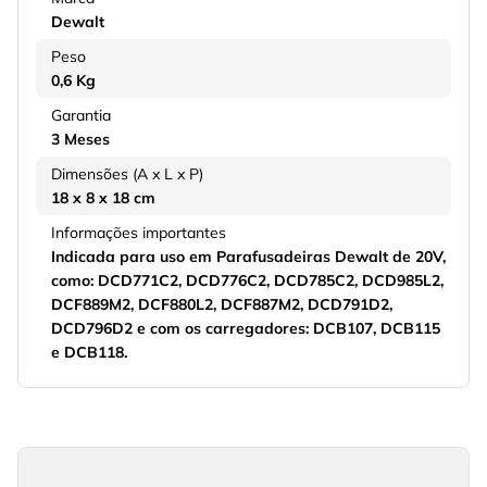
Dewalt
Peso
0,6 Kg
Garantia
3 Meses
Dimensões (A x L x P)
18 x 8 x 18 cm
Informações importantes
Indicada para uso em Parafusadeiras Dewalt de 20V,
como: DCD771C2, DCD776C2, DCD785C2, DCD985L2,
DCF889M2, DCF880L2, DCF887M2, DCD791D2,
DCD796D2 e com os carregadores: DCB107, DCB115
e DCB118.