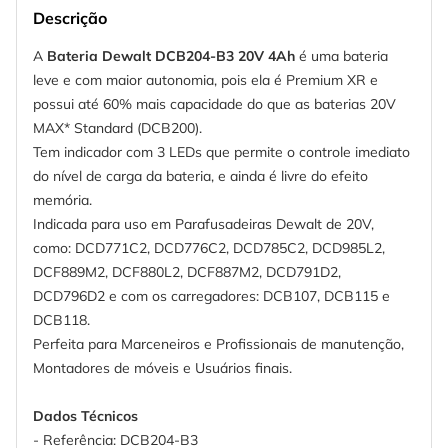
Descrição
A
Bateria Dewalt DCB204-B3 20V 4Ah
é uma bateria
leve e com maior autonomia, pois ela é Premium XR e
possui até 60% mais capacidade do que as baterias 20V
MAX* Standard (DCB200).
Tem indicador com 3 LEDs que permite o controle imediato
do nível de carga da bateria, e ainda é livre do efeito
memória.
Indicada para uso em Parafusadeiras Dewalt de 20V,
como: DCD771C2, DCD776C2, DCD785C2, DCD985L2,
DCF889M2, DCF880L2, DCF887M2, DCD791D2,
DCD796D2 e com os carregadores: DCB107, DCB115 e
DCB118.
Perfeita para Marceneiros e Profissionais de manutenção,
Montadores de móveis e Usuários finais.
Dados Técnicos
- Referência: DCB204-B3