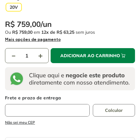
4
º
escada
6
º
fio
20V
5
º
serra circular
7
º
chave impacto
R$
759
,
00
/
un
6
º
fio
8
º
disco corte
Ou
R$
759
,
00
em
12
R$
63
,
25
sem juros
7
º
chave impacto
Mais opções de pagamento
9
º
cabo flexivel
8
º
disco corte
10
º
serra copo
－
＋
ADICIONAR AO CARRINHO
9
º
cabo flexivel
10
º
serra copo
Não sei meu CEP