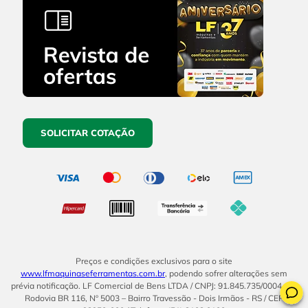
SOLICITAR COTAÇÃO
Preços e condições exclusivos para o site
www.lfmaquinaseferramentas.com.br
, podendo sofrer alterações sem
prévia notificação. LF Comercial de Bens LTDA / CNPJ: 91.845.735/0004-14.
Rodovia BR 116, Nº 5003 – Bairro Travessão - Dois Irmãos - RS / CEP