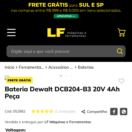
Digite aqui o que você procura
Ferramentas Elétricas - Bateria
Acessórios para Ferramentas Elétricas
Baterias
Termos mais buscados
Digite aqui o que você procura
1
º
parafusadeira
Bateria Dewalt DCB204-B3 20V 4Ah
Termos mais buscados
2
º
caixa ferramentas
Peça
1
º
parafusadeira
3
º
esmerilhadeira
2
º
caixa ferramentas
Cód
:
052982
1
avaliação
4
º
escada
3
º
Vendido e entregue por:
esmerilhadeira
LF Máquinas e Ferramentas
5
º
serra circular
Voltagem