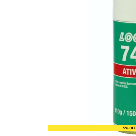
9
º
alicate
10
º
chave impacto
5% OFF