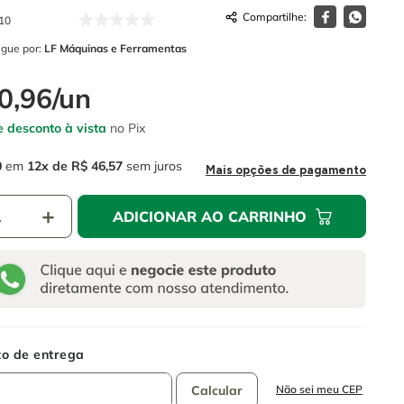
10
egue por:
LF Máquinas e Ferramentas
0
,
96
/
un
 desconto à vista
no Pix
0
em
12
R$
46
,
57
sem juros
Mais opções de pagamento
＋
ADICIONAR AO CARRINHO
Não sei meu CEP