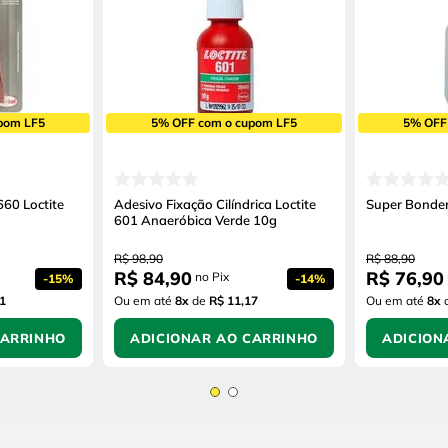
pom LF5
5% OFF com o cupom LF5
5% OFF
660 Loctite
Adesivo Fixação Cilíndrica Loctite
Super Bonder
601 Anaeróbica Verde 10g
R$
98
,
90
R$
88
,
90
R$
84
,
90
R$
76
,
90
no Pix
-
15%
-
14%
1
Ou em até
8
x
de
R$ 11,17
Ou em até
8
x
CARRINHO
ADICIONAR AO CARRINHO
ADICION