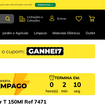
Licitações e
Entrar
Cotações
Jardim e Agrícola
Limpeza
Materiais Elétricos
Outlet
TERMINA EM:
0
2
9
hora(s)
min
seg
r T 150Ml Ref 7471