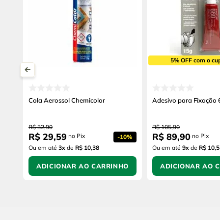
5% OFF com o cu
Cola Aerossol Chemicolor
Adesivo para Fixação 
R$
32
,
90
R$
105
,
90
R$
29
,
59
R$
89
,
90
no Pix
no Pix
-
10%
Ou em até
3
x
de
R$ 10,38
Ou em até
9
x
de
R$ 10,5
ADICIONAR AO CARRINHO
ADICIONAR AO 