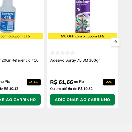
 com o cupom LF5
5% OFF com o cupom LF5
 20Gr Referência 416
Adesivo Spray 75 3M 300gr
R$
61
,
66
no Pix
no Pix
-
13%
-
5%
de
R$ 10,12
Ou em até
6
x
de
R$ 10,82
AR AO CARRINHO
ADICIONAR AO CARRINHO