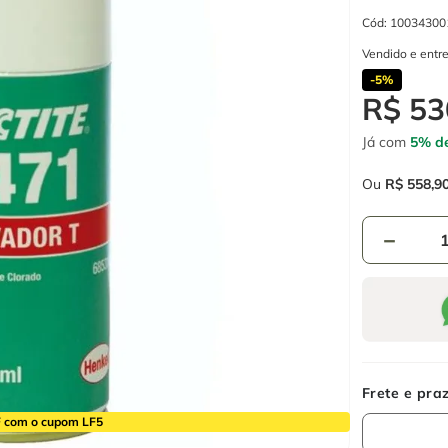
Cód
:
10034300
Vendido e entr
-
5%
R$
53
Já com
5% de
Ou
R$
558
,
9
－
 com o cupom LF5