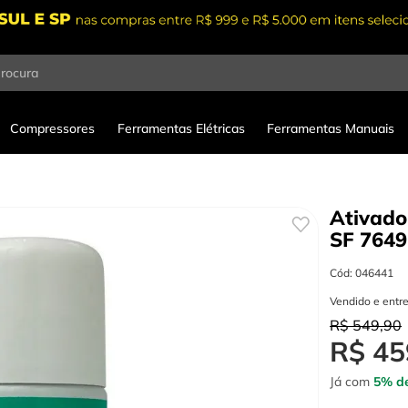
procura
Compressores
Ferramentas Elétricas
Ferramentas Manuais
Ativado
SF 764
Cód
:
046441
Vendido e entr
R$
549
,
90
R$
45
Já com
5% de