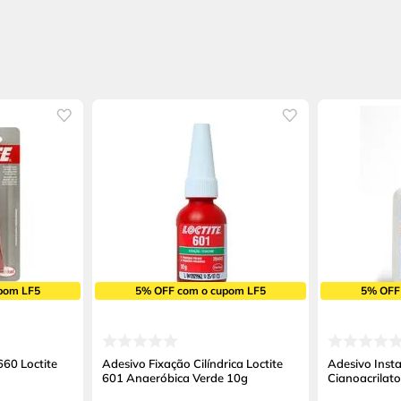
pom LF5
5% OFF com o cupom LF5
5% OFF
660 Loctite
Adesivo Fixação Cilíndrica Loctite
Adesivo Inst
601 Anaeróbica Verde 10g
Cianoacrilat