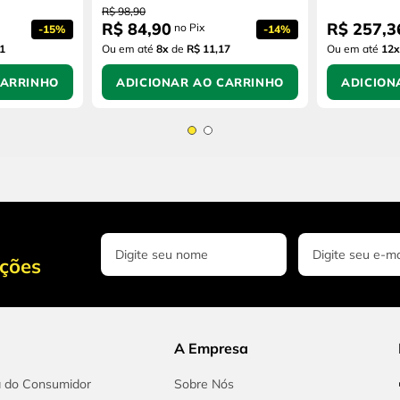
R$
98
,
90
R$
84
,
90
R$
257
,
3
no Pix
-
15%
-
14%
1
Ou em até
8
x
de
R$ 11,17
Ou em até
12
x
CARRINHO
ADICIONAR AO CARRINHO
ADICION
oções
A Empresa
a do Consumidor
Sobre Nós