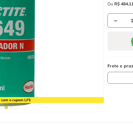
Ou
R$
484
,
1
－
 com o cupom LF5