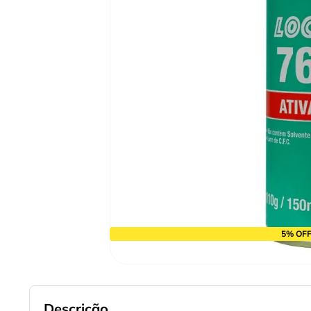
9
º
cabo flexivel
10
º
serra copo
5% OFF
Descrição