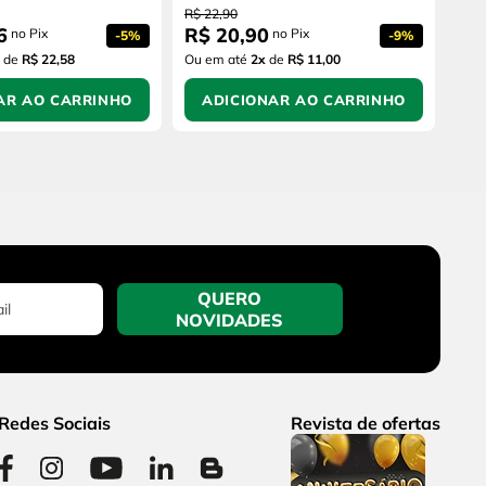
R$
22
,
90
6
R$
20
,
90
no Pix
no Pix
-
5%
-
9%
de
R$ 22,58
Ou em até
2
x
de
R$ 11,00
AR AO CARRINHO
ADICIONAR AO CARRINHO
QUERO
NOVIDADES
Redes Sociais
Revista de ofertas