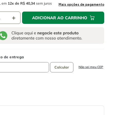
1
em
12
R$
40
,
34
sem juros
Mais opções de pagamento
＋
ADICIONAR AO CARRINHO
Não sei meu CEP