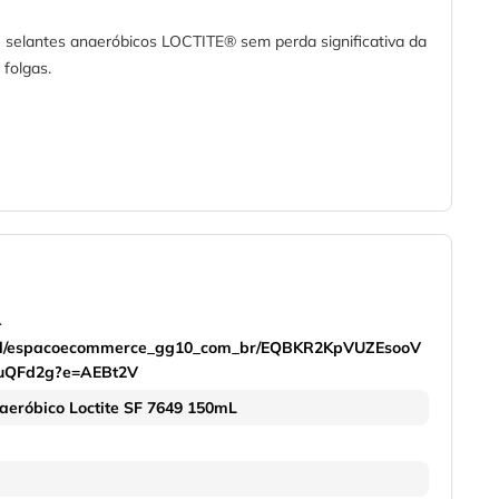
e selantes anaeróbicos LOCTITE® sem perda significativa da
 folgas.
-
onal/espacoecommerce_gg10_com_br/EQBKR2KpVUZEsooV
uQFd2g?e=AEBt2V
aeróbico Loctite SF 7649 150mL