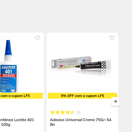
 com o cupom LF5
5% OFF com o cupom LF5
2
antâneo Loctite 401
Adesivo Universal Creme 75Gr-54
o 100g
Bn