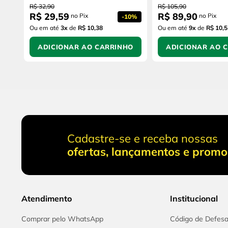
R$
32
,
90
R$
105
,
90
R$
29
,
59
R$
89
,
90
no Pix
no Pix
-
10%
Ou em até
3
x
de
R$ 10,38
Ou em até
9
x
de
R$ 10,5
ADICIONAR AO CARRINHO
ADICIONAR AO 
Cadastre-se e receba nossas
ofertas, lançamentos e prom
Atendimento
Institucional
Comprar pelo WhatsApp
Código de Defes