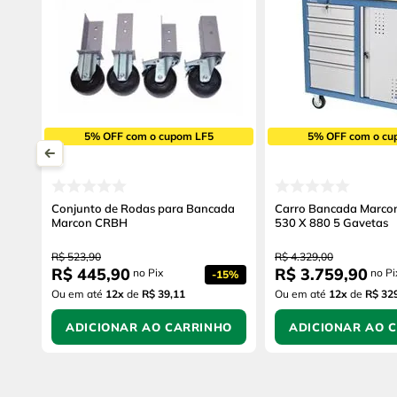
5% OFF com o cupom LF5
5% OFF com o cu
Conjunto de Rodas para Bancada
Carro Bancada Marco
Marcon CRBH
530 X 880 5 Gavetas
R$
523
,
90
R$
4
.
329
,
00
R$
445
,
90
R$
3
.
759
,
90
no Pix
no Pi
-
15%
Ou em até
12
x
de
R$ 39,11
Ou em até
12
x
de
R$ 32
ADICIONAR AO CARRINHO
ADICIONAR AO 