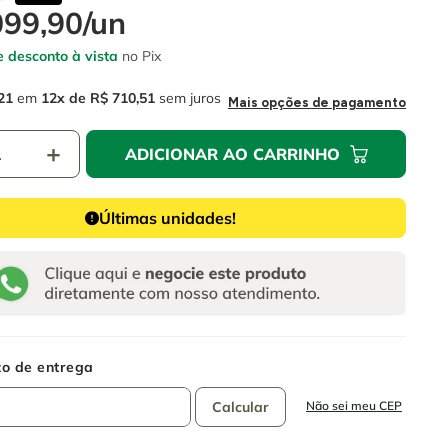
099
,
90
/
un
 desconto à vista
no Pix
21
em
12
R$
710
,
51
sem juros
Mais opções de pagamento
＋
ADICIONAR AO CARRINHO
Últimas unidades!
Não sei meu CEP