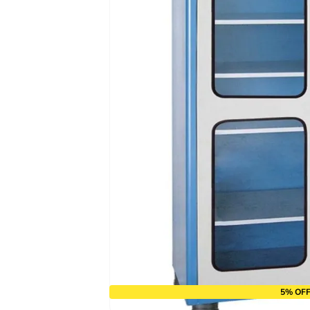
9
º
chave impacto
10
º
disco corte
5% OFF