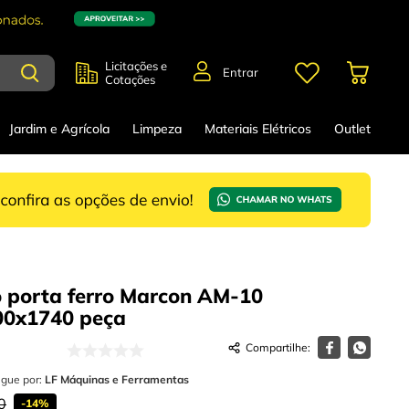
Licitações e
Entrar
Cotações
Jardim e Agrícola
Limpeza
Materiais Elétricos
Outlet
 porta ferro Marcon AM-10
00x1740
peça
egue por:
LF Máquinas e Ferramentas
0
-
14%