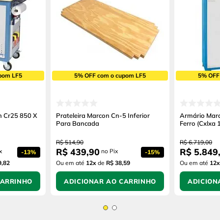
pom LF5
5% OFF com o cupom LF5
5% OFF
n Cr25 850 X
Prateleira Marcon Cn-5 Inferior
Armário Mar
Para Bancada
Ferro (Cxlxa
R$
514
,
90
R$
6
.
719
,
00
R$
439
,
90
R$
5
.
849
x
no Pix
-
13%
-
15%
9,82
Ou em até
12
x
de
R$ 38,59
Ou em até
12
x
CARRINHO
ADICIONAR AO CARRINHO
ADICION