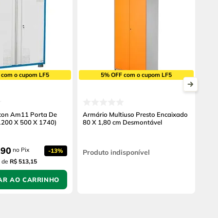
 com o cupom LF5
5% OFF com o cupom LF5
con Am11 Porta De
Armário Multiuso Presto Encaixado
 1200 X 500 X 1740)
80 X 1,80 cm Desmontável
,
90
no Pix
-
13%
Produto indisponível
de
R$ 513,15
AR AO CARRINHO