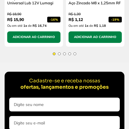
Universal Lub 12V Lumagi
Aço Zincado M8 x 1,25mm RF
R$
18
,
90
R$
1
,
39
R$
15
,
90
R$
1
,
12
-
16%
-
19%
Ou em até
1
x
de
R$ 16,74
Ou em até
1
x
de
R$ 1,18
ADICIONAR AO CARRINHO
ADICIONAR AO CARRINHO
Cadastre-se e receba nossas
ofertas, lançamentos e promoções