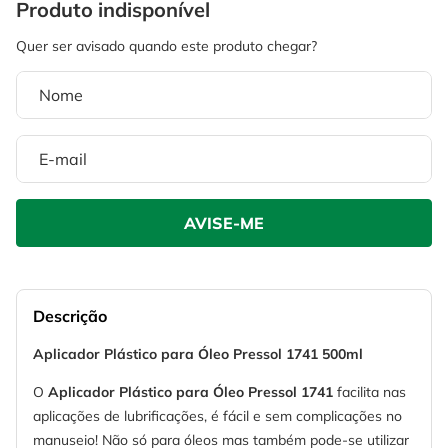
4
º
escada
6
º
serra copo
5
º
serra circular
7
º
luva
6
º
serra copo
8
º
fio
7
º
luva
9
º
lavadora alta pressão
8
º
fio
10
º
alicate
9
º
lavadora alta pressão
10
º
alicate
Descrição
Aplicador Plástico para Óleo Pressol 1741 500ml
O
Aplicador Plástico para Óleo Pressol 1741
facilita nas
aplicações de lubrificações,
é fácil e sem complicações no
manuseio! Não só para óleos mas também pode-se utilizar