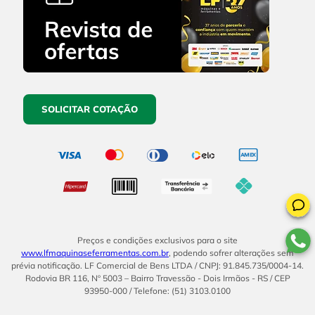
SOLICITAR COTAÇÃO
Preços e condições exclusivos para o site
www.lfmaquinaseferramentas.com.br
, podendo sofrer alterações sem
prévia notificação. LF Comercial de Bens LTDA / CNPJ: 91.845.735/0004-14.
Rodovia BR 116, Nº 5003 – Bairro Travessão - Dois Irmãos - RS / CEP
93950-000 / Telefone: (51) 3103.0100