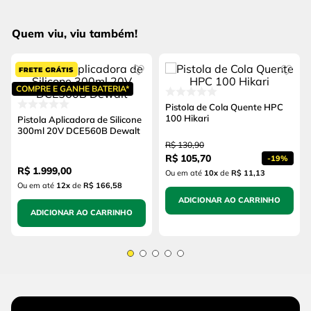
Quem viu, viu também!
COMPRE E GANHE BATERIA*
Pistola de Cola Quente HPC
100 Hikari
Pistola Aplicadora de Silicone
300ml 20V DCE560B Dewalt
R$
130
,
90
R$
105
,
70
-
19%
R$
1
.
999
,
00
Ou em até
10
x
de
R$ 11,13
Ou em até
12
x
de
R$ 166,58
ADICIONAR AO CARRINHO
ADICIONAR AO CARRINHO