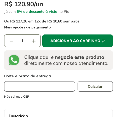
4
º
escada
R$
120
,
90
/
un
6
º
fio
Já com
5% de desconto à vista
no Pix
5
º
serra circular
7
º
serra copo
Ou
R$
127
,
26
em
12
R$
10
,
60
sem juros
6
º
fio
8
º
chave impacto
Mais opções de pagamento
7
º
serra copo
9
º
cabo flexivel
－
＋
ADICIONAR AO CARRINHO
8
º
chave impacto
10
º
disco corte
9
º
cabo flexivel
10
º
disco corte
Não sei meu CEP
Descrição