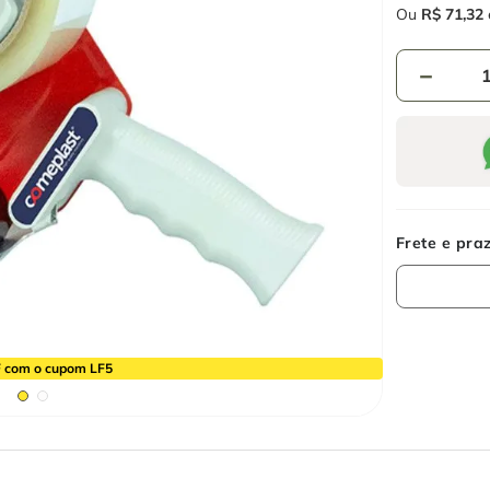
Ou
R$
71
,
32
－
 com o cupom LF5