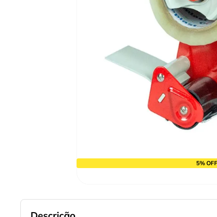
9
º
chave impacto
10
º
luva
5% OFF
Descrição