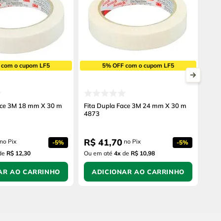
 com o cupom LF5
5% OFF com o cupom LF5
ace 3M 18 mm X 30 m
Fita Dupla Face 3M 24 mm X 30 m
4873
R$
41
,
70
no Pix
no Pix
-
5%
-
5%
de
R$ 12,30
Ou em até
4
x
de
R$ 10,98
AR AO CARRINHO
ADICIONAR AO CARRINHO