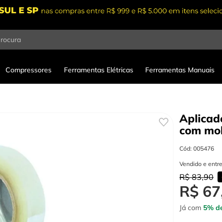
procura
Compressores
Ferramentas Elétricas
Ferramentas Manuais
Aplicad
com mo
Cód
:
005476
Vendido e entr
R$
83
,
90
R$
67
Já com
5% de