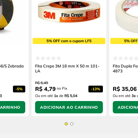
5% OFF com o cupom LF5
5% OFF
66/S Zebrada
Fita Crepe 3M 18 mm X 50 m 101-
Fita Dupla F
LA
4873
R$
5
,
49
R$
4
,
79
R$
35
,
06
no Pix
-
5%
-
13%
3
Ou em até
1
x
de
R$ 5,04
Ou em até
3
x
CARRINHO
ADICIONAR AO CARRINHO
ADICION