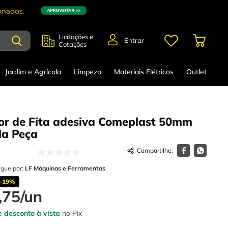
Licitações e
Entrar
Cotações
Jardim e Agrícola
Limpeza
Materiais Elétricos
Outlet
or de Fita adesiva Comeplast 50mm
la
Peça
egue por:
LF Máquinas e Ferramentas
-
19%
,
75
/
un
 desconto à vista
no Pix