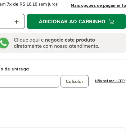
em
7
R$
10
,
18
sem juros
Mais opções de pagamento
＋
ADICIONAR AO CARRINHO
Não sei meu CEP