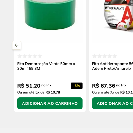
Fita Demarcação Verde 50mm x
Fita Antiderrapante 8
30m 469 3M
Adere Preto/Amarelo
R$
51
,
20
R$
67
,
36
no Pix
no Pix
-
5%
Ou em até
5
x
de
R$ 10,78
Ou em até
7
x
de
R$ 10,1
ADICIONAR AO CARRINHO
ADICIONAR AO 