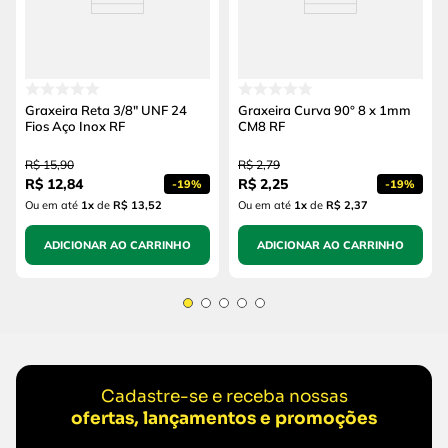
Graxeira Reta 3/8" UNF 24
Graxeira Curva 90° 8 x 1mm
Fios Aço Inox RF
CM8 RF
R$
15
,
90
R$
2
,
79
R$
12
,
84
R$
2
,
25
-
19%
-
19%
Ou em até
1
x
de
R$ 13,52
Ou em até
1
x
de
R$ 2,37
ADICIONAR AO CARRINHO
ADICIONAR AO CARRINHO
Cadastre-se e receba nossas
ofertas, lançamentos e promoções