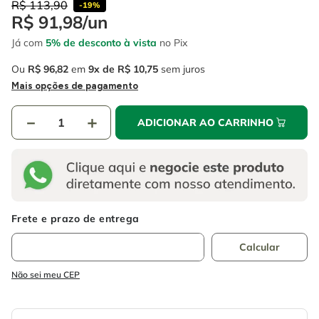
4
º
R$
113
escada
,
90
-
19%
6
º
fio
R$
91
,
98
/
un
5
º
serra circular
7
º
serra copo
Já com
5% de desconto à vista
no Pix
6
º
fio
8
º
chave impacto
Ou
R$
96
,
82
em
9
R$
10
,
75
sem juros
Mais opções de pagamento
7
º
serra copo
9
º
cabo flexivel
8
º
chave impacto
－
10
º
disco corte
＋
ADICIONAR AO CARRINHO
9
º
cabo flexivel
10
º
disco corte
Não sei meu CEP