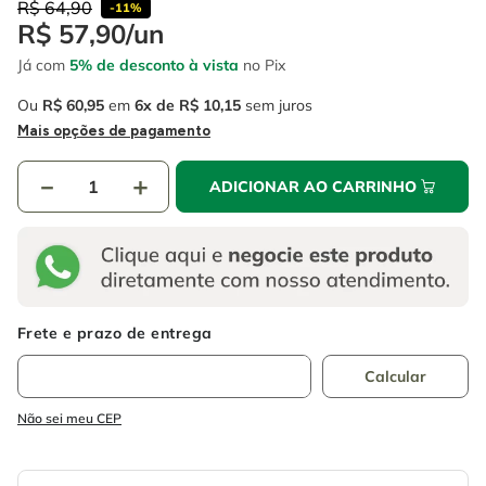
4
º
R$
64
escada
,
90
-
11%
6
º
fio
R$
57
,
90
/
un
5
º
serra circular
7
º
serra copo
Já com
5% de desconto à vista
no Pix
6
º
fio
8
º
disco corte
Ou
R$
60
,
95
em
6
R$
10
,
15
sem juros
Mais opções de pagamento
7
º
serra copo
9
º
chave impacto
8
º
disco corte
－
10
º
luva
＋
ADICIONAR AO CARRINHO
9
º
chave impacto
10
º
luva
Não sei meu CEP