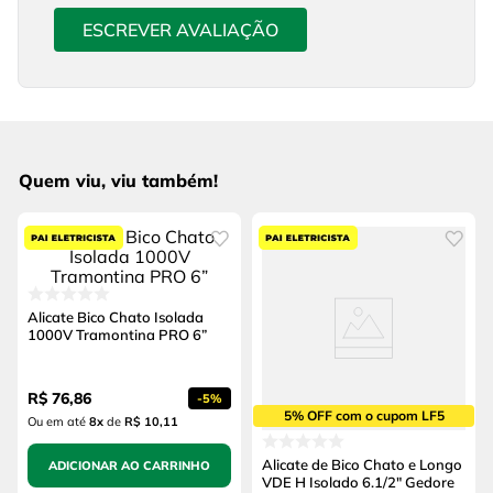
ESCREVER AVALIAÇÃO
Quem viu, viu também!
Alicate Bico Chato Isolada
1000V Tramontina PRO 6”
R$
76
,
86
-
5%
5% OFF com o cupom LF5
Ou em até
8
x
de
R$ 10,11
Alicate de Bico Chato e Longo
ADICIONAR AO CARRINHO
VDE H Isolado 6.1/2" Gedore