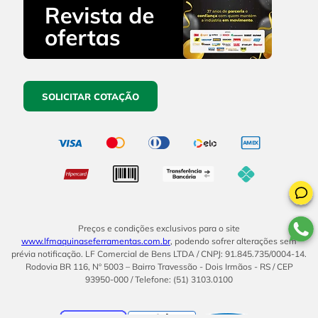
SOLICITAR COTAÇÃO
Preços e condições exclusivos para o site
www.lfmaquinaseferramentas.com.br
, podendo sofrer alterações sem
prévia notificação. LF Comercial de Bens LTDA / CNPJ: 91.845.735/0004-14.
Rodovia BR 116, Nº 5003 – Bairro Travessão - Dois Irmãos - RS / CEP
93950-000 / Telefone: (51) 3103.0100