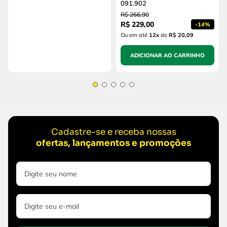
091.902
R$
266
,
90
R$
229
,
00
-
14%
Ou em até
12
x
de
R$ 20,09
ADICIONAR AO CARRINHO
Cadastre-se e receba nossas
ofertas, lançamentos e promoções