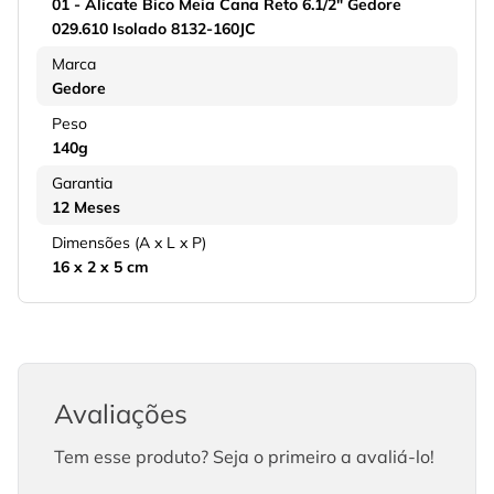
01 - Alicate Bico Meia Cana Reto 6.1/2" Gedore
029.610 Isolado 8132-160JC
Marca
Gedore
Peso
140g
Garantia
12 Meses
Dimensões (A x L x P)
16 x 2 x 5 cm
Avaliações
Tem esse produto? Seja o primeiro a avaliá-lo!