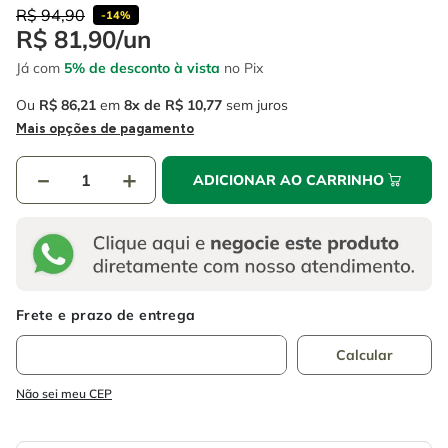
4
º
esmerilhadeira
6
º
fio
R$
94
,
90
-
14%
R$
81
,
90
/
un
5
º
serra circular
7
º
serra copo
Já com
5% de desconto à vista
no Pix
6
º
fio
8
º
disco corte
Ou
R$
86
,
21
em
8
R$
10
,
77
sem juros
7
º
serra copo
9
º
martelete
Mais opções de pagamento
8
º
disco corte
10
º
chave impacto
－
＋
ADICIONAR AO CARRINHO
9
º
martelete
10
º
chave impacto
Não sei meu CEP