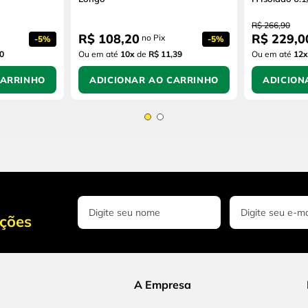
R$
266
,
90
R$
108
,
20
R$
229
,
0
no Pix
-
5%
-
5%
0
Ou em até
10
x
de
R$ 11,39
Ou em até
12
x
CARRINHO
ADICIONAR AO CARRINHO
ADICION
oções
A Empresa