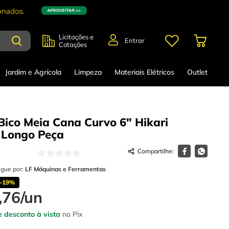
Licitações e
Entrar
Cotações
Jardim e Agrícola
Limpeza
Materiais Elétricos
Outlet
 Bico Meia Cana Curvo 6" Hikari
 Longo
Peça
egue por:
LF Máquinas e Ferramentas
-
19%
,
76
/
un
 desconto à vista
no Pix