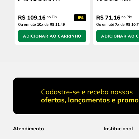
R$
109
,
16
R$
71
,
16
no Pix
no Pix
-
5%
Ou em até
10
x
de
R$ 11,49
Ou em até
7
x
de
R$ 10,7
ADICIONAR AO CARRINHO
ADICIONAR AO 
Cadastre-se e receba nossas
ofertas, lançamentos e prom
Atendimento
Institucional