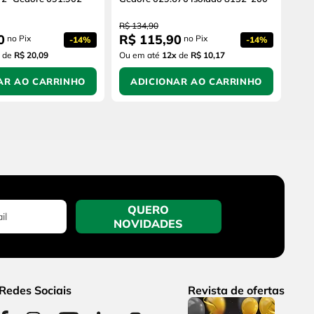
R$
134
,
90
0
R$
115
,
90
no Pix
no Pix
-
14%
-
14%
de
R$ 20,09
Ou em até
12
x
de
R$ 10,17
AR AO CARRINHO
ADICIONAR AO CARRINHO
QUERO
NOVIDADES
Redes Sociais
Revista de ofertas