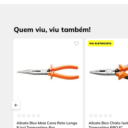
Quem viu, viu também!
Alicate Bico Meia Cana Reto Longo
Alicate Bico Chato Is
8 Isol Tramontina-Pro
Tramontina PRO 6”