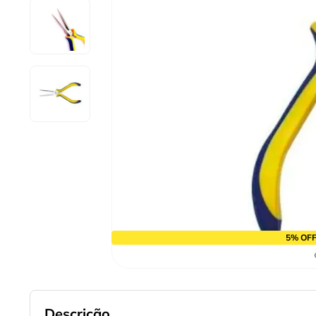
9
º
cabo flexivel
10
º
serra copo
5% OFF
Descrição