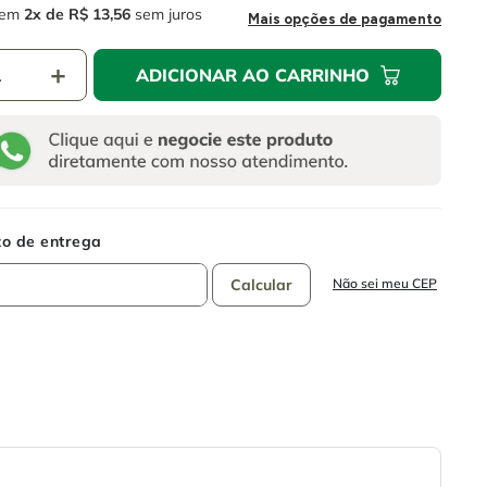
em
2
R$
13
,
56
sem juros
Mais opções de pagamento
＋
ADICIONAR AO CARRINHO
Não sei meu CEP