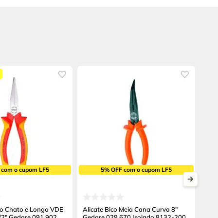
 com o cupom LF5
5% OFF com o cupom LF5
ico Chato e Longo VDE
Alicate Bico Meia Cana Curvo 8"
1/2" Gedore 091.902
Gedore 029.670 Isolado 8132-200