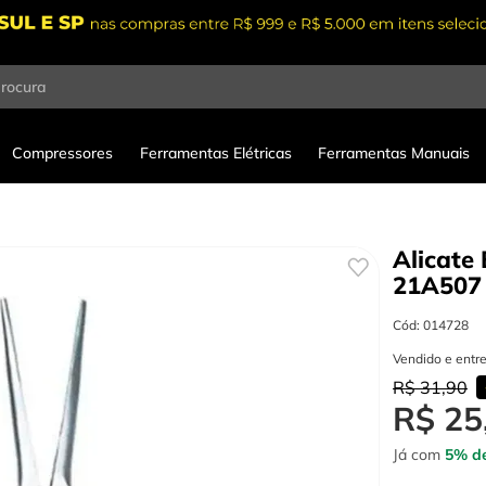
procura
Compressores
Ferramentas Elétricas
Ferramentas Manuais
Alicate
21A507
Cód
:
014728
Vendido e entr
R$
31
,
90
R$
25
Já com
5% de