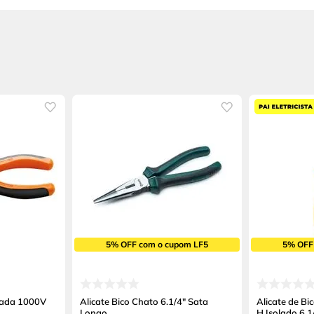
5% OFF com o cupom LF5
5% OFF
olada 1000V
Alicate Bico Chato 6.1/4" Sata
Alicate de B
Longo
H Isolado 6.