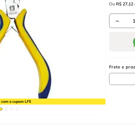
Ou
R$
27
,
12
－
 com o cupom LF5