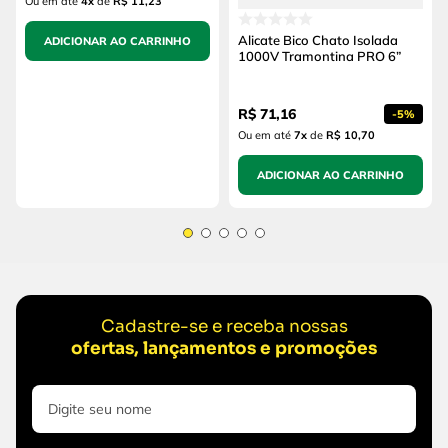
Ou em até
4
x
de
R$ 11,23
Alicate Bico Chato Isolada
ADICIONAR AO CARRINHO
1000V Tramontina PRO 6”
R$
71
,
16
-
5%
Ou em até
7
x
de
R$ 10,70
ADICIONAR AO CARRINHO
Cadastre-se e receba nossas
ofertas, lançamentos e promoções