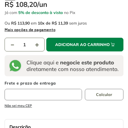
4
º
escada
R$
108
,
20
/
un
6
º
serra copo
Já com
5% de desconto à vista
no Pix
5
º
serra circular
7
º
luva
Ou
R$
113
,
90
em
10
R$
11
,
39
sem juros
6
º
serra copo
8
º
fio
Mais opções de pagamento
7
º
luva
9
º
lavadora alta pressão
－
＋
ADICIONAR AO CARRINHO
8
º
fio
10
º
alicate
9
º
lavadora alta pressão
10
º
alicate
Não sei meu CEP
Descrição