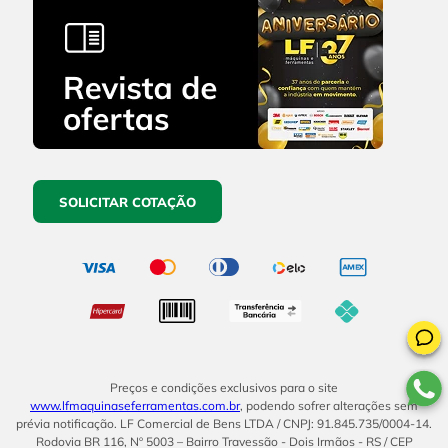
SOLICITAR COTAÇÃO
Preços e condições exclusivos para o site
www.lfmaquinaseferramentas.com.br
, podendo sofrer alterações sem
prévia notificação. LF Comercial de Bens LTDA / CNPJ: 91.845.735/0004-14.
Rodovia BR 116, Nº 5003 – Bairro Travessão - Dois Irmãos - RS / CEP