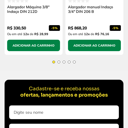
Alargador Máquina 3/8"
Alargador manual Indaço
Indaço DIN 212D
3/4" DIN 206 B
R$
330
,
50
R$
868
,
20
-
5%
-
5%
Ou em até
12
x
de
R$ 28,99
Ou em até
12
x
de
R$ 76,16
ADICIONAR AO CARRINHO
ADICIONAR AO CARRINHO
Cadastre-se e receba nossas
ofertas, lançamentos e promoções