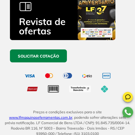
SOLICITAR COTAÇÃO
Preços e condições exclusivos para o site
www.lfmaquinaseferramentas.com.br
, podendo sofrer alterações sem
prévia notificação. LF Comercial de Bens LTDA / CNPJ: 91.845.735/0004-14.
Rodovia BR 116, Nº 5003 – Bairro Travessão - Dois Irmãos - RS / CEP
93950-000 / Telefone: (51) 3103.0100