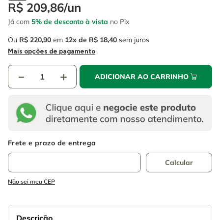
4
º
escada
R$
209
,
86
/
un
6
º
fio
Já com
5% de desconto à vista
no Pix
5
º
serra circular
7
º
chave impacto
Ou
R$
220
,
90
em
12
R$
18
,
40
sem juros
6
º
fio
8
º
disco corte
Mais opções de pagamento
7
º
chave impacto
9
º
cabo flexivel
－
＋
ADICIONAR AO CARRINHO
8
º
disco corte
10
º
serra copo
9
º
cabo flexivel
10
º
serra copo
Não sei meu CEP
Descrição