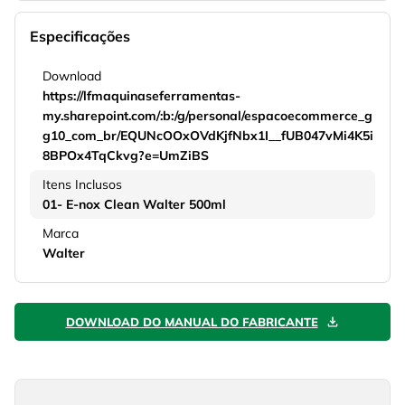
Especificações
Download
https://lfmaquinaseferramentas-
my.sharepoint.com/:b:/g/personal/espacoecommerce_g
g10_com_br/EQUNcOOxOVdKjfNbx1I__fUB047vMi4K5i
8BPOx4TqCkvg?e=UmZiBS
Itens Inclusos
01- E-nox Clean Walter 500ml
Marca
Walter
DOWNLOAD DO MANUAL DO FABRICANTE