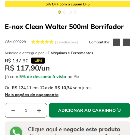
4
º
escada
6
º
fio
5% OFF com o cupom LF5
5
º
serra circular
7
º
chave impacto
E-nox Clean Walter 500ml
Borrifador
6
º
fio
8
º
disco corte
7
º
chave impacto
9
º
cabo flexivel
Cód
:
009228
2
avaliações
8
º
disco corte
10
º
serra copo
Vendido e entregue por:
LF Máquinas e Ferramentas
R$
137
,
90
9
º
cabo flexivel
-
15%
R$
117
,
90
/
un
10
º
serra copo
Já com
5% de desconto à vista
no Pix
Ou
R$
124
,
11
em
12
R$
10
,
34
sem juros
Mais opções de pagamento
－
＋
ADICIONAR AO CARRINHO