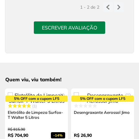
1 - 2
de
2
ESCREVER AVALIAÇÃO
Quem viu, viu também!
5% OFF com o cupom LF5
5% OFF com o cupom LF5
1
Eletrólito de Limpeza Surfox-
Desengraxante Aerossol Jimo
T Walter 5 Litros
R$
815
,
90
R$
704
,
90
R$
26
,
90
-
14%