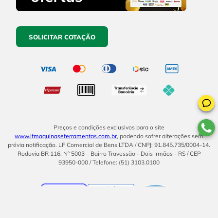
SOLICITAR COTAÇÃO
Preços e condições exclusivos para o site
www.lfmaquinaseferramentas.com.br
, podendo sofrer alterações sem
prévia notificação. LF Comercial de Bens LTDA / CNPJ: 91.845.735/0004-14.
Rodovia BR 116, Nº 5003 – Bairro Travessão - Dois Irmãos - RS / CEP
93950-000 / Telefone: (51) 3103.0100
BOM