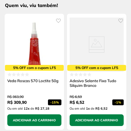
Quem viu, viu também!
5% OFF com o cupom LF5
5% OFF com o cupom LF5
Veda Roscas 570 Loctite 50g
Adesivo Selante Fixa Tudo
Silquim Branco
R$
363
,
90
R$
6
,
59
R$
309
,
90
R$
6
,
52
-
15%
-
1%
Ou em até
12
x
de
R$ 27,18
Ou em até
1
x
de
R$ 6,52
ADICIONAR AO CARRINHO
ADICIONAR AO CARRINHO