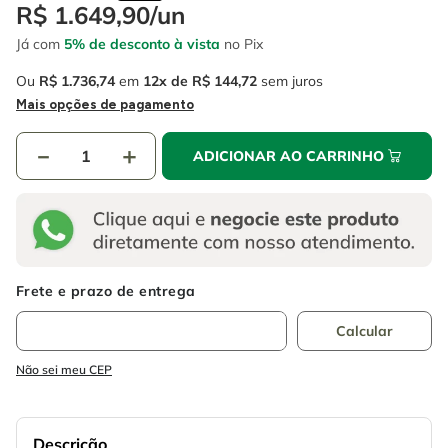
4
º
escada
R$
1
.
649
,
90
/
un
6
º
fio
Já com
5% de desconto à vista
no Pix
5
º
serra circular
7
º
serra copo
Ou
R$
1
.
736
,
74
em
12
R$
144
,
72
sem juros
6
º
fio
8
º
disco corte
Mais opções de pagamento
7
º
serra copo
9
º
chave impacto
－
＋
ADICIONAR AO CARRINHO
8
º
disco corte
10
º
luva
9
º
chave impacto
10
º
luva
Não sei meu CEP
Descrição