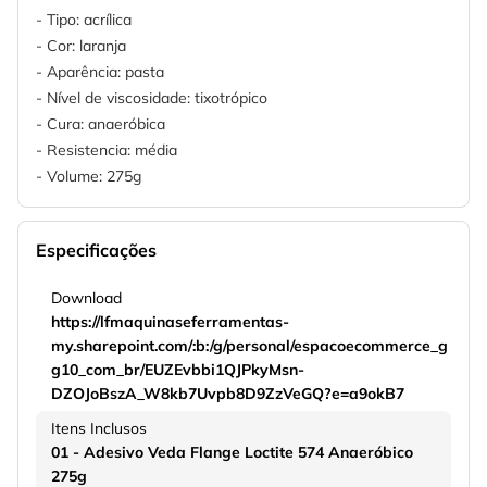
- Tipo: acrílica
- Cor: laranja
- Aparência: pasta
- Nível de viscosidade: tixotrópico
- Cura: anaeróbica
- Resistencia: média
- Volume: 275g
Especificações
Download
https://lfmaquinaseferramentas-
my.sharepoint.com/:b:/g/personal/espacoecommerce_g
g10_com_br/EUZEvbbi1QJPkyMsn-
DZOJoBszA_W8kb7Uvpb8D9ZzVeGQ?e=a9okB7
Itens Inclusos
01 - Adesivo Veda Flange Loctite 574 Anaeróbico
275g