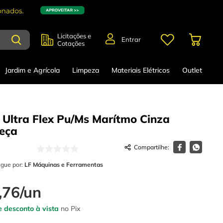
Licitações e
Entrar
Cotações
Jardim e Agrícola
Limpeza
Materiais Elétricos
Outlet
 Ultra Flex Pu/Ms Marítmo Cinza
eça
egue por:
LF Máquinas e Ferramentas
,
76
/
un
 desconto à vista
no Pix