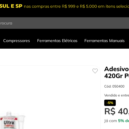
procura
Compressores
Ferramentas Elétricas
Ferramentas Manuais
Adesivo
420Gr
P
Cód
:
050400
Vendido e entr
-
5%
R$
40
Já com
5% de