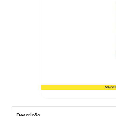
10
º
chave impacto
5% OFF
Descrição