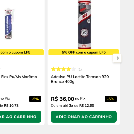
 com o cupom LF5
5% OFF com o cupom LF5
1
a Flex Pu/Ms Marítmo
Adesivo PU Loctite Teroson 920
Branco 400g
R$
36
,
00
no Pix
no Pix
-
5%
-
5%
de
R$ 10,73
Ou em até
3
x
de
R$ 12,63
AR AO CARRINHO
ADICIONAR AO CARRINHO