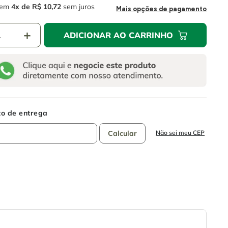
em
4
R$
10
,
72
sem juros
Mais opções de pagamento
＋
ADICIONAR AO CARRINHO
Não sei meu CEP