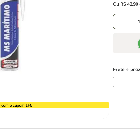
Ou
R$
42
,
90
－
 com o cupom LF5