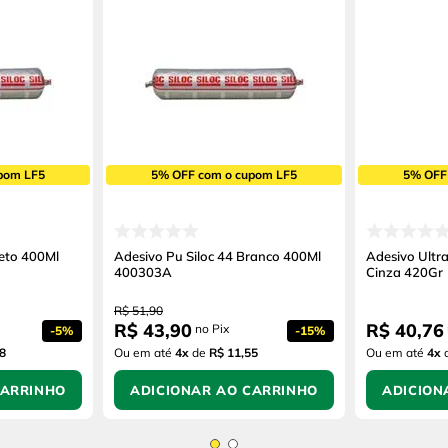
pom LF5
5% OFF com o cupom LF5
5% OFF
reto 400Ml
Adesivo Pu Siloc 44 Branco 400Ml
Adesivo Ultr
400303A
Cinza 420Gr
R$
51
,
90
R$
43
,
90
R$
40
,
76
no Pix
-
5%
-
15%
8
Ou em até
4
x
de
R$ 11,55
Ou em até
4
x
CARRINHO
ADICIONAR AO CARRINHO
ADICION