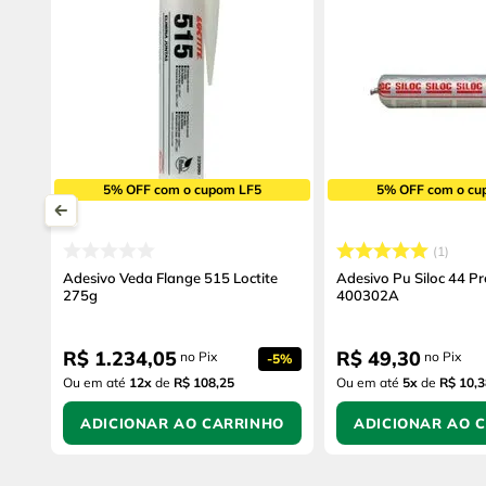
5% OFF com o cupom LF5
5% OFF com o cu
1
Adesivo Veda Flange 515 Loctite
Adesivo Pu Siloc 44 P
275g
400302A
R$
1
.
234
,
05
R$
49
,
30
no Pix
no Pix
-
5%
Ou em até
12
x
de
R$ 108,25
Ou em até
5
x
de
R$ 10,3
ADICIONAR AO CARRINHO
ADICIONAR AO 