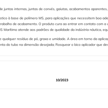
de juntas internas, juntas de convés, gaiutas, acabamentos aparentes, 
ico à base de polímero MS, para aplicações que necessitem boa ades
il trabalho de acabamento. O produto cura ao entrar em contato com 
 MS Marítimo atende aos padrões de qualidade da indústria náutica, eq
de qualquer resíduo de pó, graxa e umidade. A área em torno da aplica
ta do tubo na dimensão desejada; Rosquear o bico aplicador que dev
10/2023