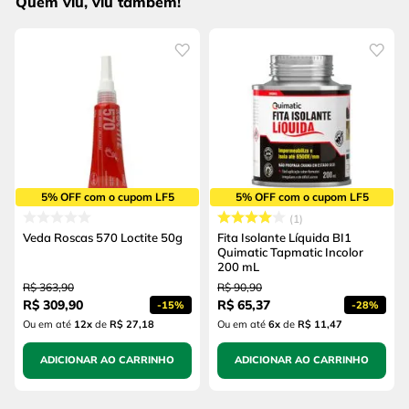
Quem viu, viu também!
5% OFF com o cupom LF5
5% OFF com o cupom LF5
1
Veda Roscas 570 Loctite 50g
Fita Isolante Líquida BI1
Quimatic Tapmatic Incolor
200 mL
R$
363
,
90
R$
90
,
90
R$
309
,
90
R$
65
,
37
-
15%
-
28%
Ou em até
12
x
de
R$ 27,18
Ou em até
6
x
de
R$ 11,47
ADICIONAR AO CARRINHO
ADICIONAR AO CARRINHO