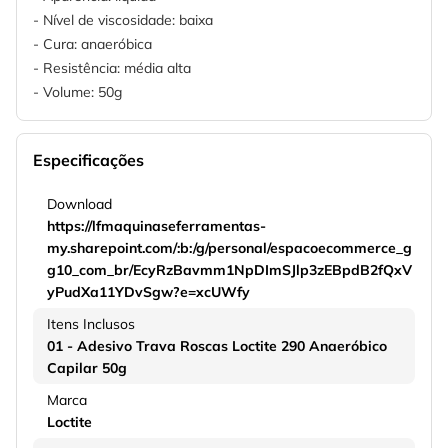
- Nível de viscosidade: baixa
- Cura: anaeróbica
- Resistência: média alta
- Volume: 50g
Especificações
Download
https://lfmaquinaseferramentas-
my.sharepoint.com/:b:/g/personal/espacoecommerce_g
g10_com_br/EcyRzBavmm1NpDImSJlp3zEBpdB2fQxV
yPudXa11YDvSgw?e=xcUWfy
Itens Inclusos
01 - Adesivo Trava Roscas Loctite 290 Anaeróbico
Capilar 50g
Marca
Loctite