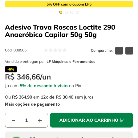
4
º
escada
6
º
fio
5% OFF com o cupom LF5
5
º
serra circular
7
º
serra copo
Adesivo Trava Roscas Loctite 290
6
º
fio
8
º
chave impacto
Anaeróbico Capilar 50g
50g
7
º
serra copo
9
º
cabo flexivel
8
º
chave impacto
Cód
:
008505
10
º
disco corte
Vendido e entregue por:
LF Máquinas e Ferramentas
9
º
cabo flexivel
-
5%
10
º
disco corte
R$
346
,
66
/
un
Já com
5% de desconto à vista
no Pix
Ou
R$
364
,
90
em
12
R$
30
,
40
sem juros
Mais opções de pagamento
－
＋
ADICIONAR AO CARRINHO