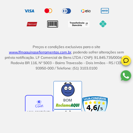
Preços e condições exclusivos para o site
www.lfmaquinaseferramentas.com.br
, podendo sofrer alterações sem
prévia notificação. LF Comercial de Bens LTDA / CNPJ: 91.845.735/0004-14.
Rodovia BR 116, Nº 5003 – Bairro Travessão - Dois Irmãos - RS / CEP
93950-000 / Telefone: (51) 3103.0100
BOM
BOM