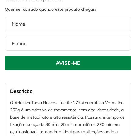
4
º
escada
6
º
serra copo
5
º
serra circular
7
º
luva
6
º
serra copo
8
º
fio
7
º
luva
9
º
lavadora alta pressão
8
º
fio
10
º
chave impacto
9
º
lavadora alta pressão
10
º
chave impacto
Descrição
O Adesivo Trava Roscas Loctite 277 Anaeróbico Vermelho
250g é um adesivo de travamento, com alta viscosidade, a
base de metacrilato e alta resistência. Possui um tempo de
fixação no aço de 30 min, 25 min em latão e 270 min em
aço inoxidável, tornando-o ideal para aplicações onde a