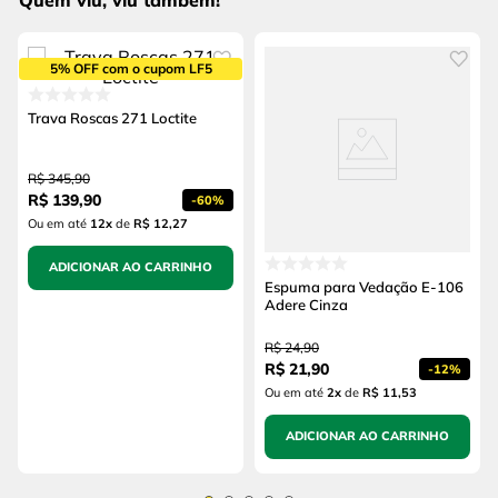
Quem viu, viu também!
5% OFF com o cupom LF5
Trava Roscas 271 Loctite
R$
345
,
90
R$
139
,
90
-
60%
Ou em até
12
x
de
R$ 12,27
ADICIONAR AO CARRINHO
Espuma para Vedação E-106
Adere Cinza
R$
24
,
90
R$
21
,
90
-
12%
Ou em até
2
x
de
R$ 11,53
ADICIONAR AO CARRINHO