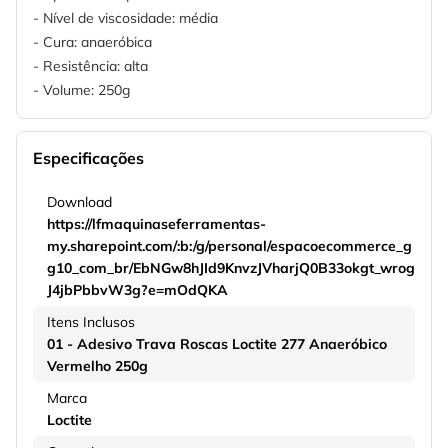
- Nível de viscosidade: média
- Cura: anaeróbica
- Resistência: alta
- Volume: 250g
Especificações
Download
https://lfmaquinaseferramentas-
my.sharepoint.com/:b:/g/personal/espacoecommerce_g
g10_com_br/EbNGw8hJId9KnvzJVharjQ0B33okgt_wrog
J4jbPbbvW3g?e=mOdQKA
Itens Inclusos
01 - Adesivo Trava Roscas Loctite 277 Anaeróbico
Vermelho 250g
Marca
Loctite