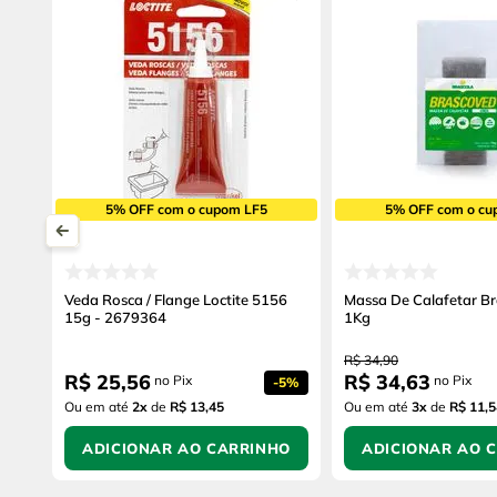
5% OFF com o cupom LF5
5% OFF com o cu
Veda Rosca / Flange Loctite 5156
Massa De Calafetar Br
15g - 2679364
1Kg
R$
34
,
90
R$
25
,
56
R$
34
,
63
no Pix
no Pix
-
5%
Ou em até
2
x
de
R$ 13,45
Ou em até
3
x
de
R$ 11,5
ADICIONAR AO CARRINHO
ADICIONAR AO 