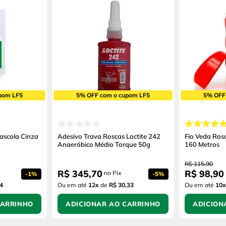
pom LF5
5% OFF com o cupom LF5
5% OFF
ascola Cinza
Adesivo Trava Roscas Loctite 242
Fio Veda Rosc
Anaeróbico Médio Torque 50g
160 Metros
R$
115
,
90
R$
345
,
70
R$
98
,
90
no Pix
-
1%
-
5%
4
Ou em até
12
x
de
R$ 30,33
Ou em até
10
x
CARRINHO
ADICIONAR AO CARRINHO
ADICION