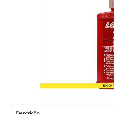
9
º
cabo flexivel
10
º
disco corte
5% OFF
Descrição