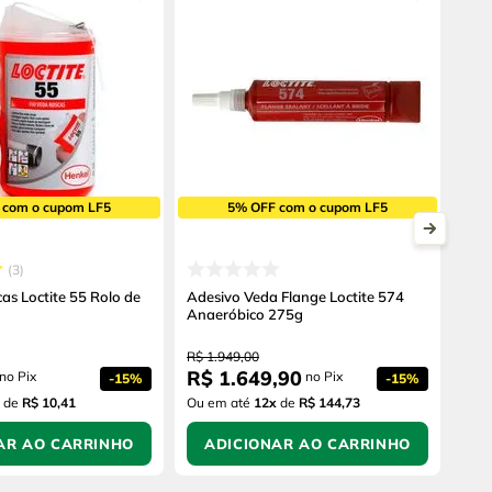
 com o cupom LF5
5% OFF com o cupom LF5
3
as Loctite 55 Rolo de
Adesivo Veda Flange Loctite 574
Anaeróbico 275g
R$
1
.
949
,
00
R$
1
.
649
,
90
no Pix
no Pix
-
15%
-
15%
de
R$ 10,41
Ou em até
12
x
de
R$ 144,73
AR AO CARRINHO
ADICIONAR AO CARRINHO