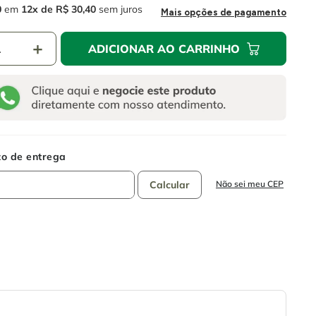
0
em
12
R$
30
,
40
sem juros
Mais opções de pagamento
＋
ADICIONAR AO CARRINHO
Não sei meu CEP