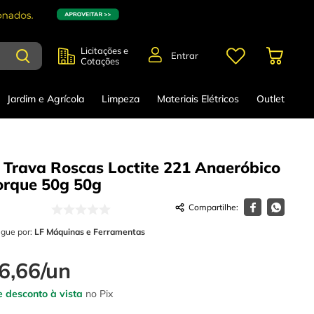
Licitações e
Entrar
Cotações
Jardim e Agrícola
Limpeza
Materiais Elétricos
Outlet
 Trava Roscas Loctite 221 Anaeróbico
orque 50g
50g
egue por:
LF Máquinas e Ferramentas
6
,
66
/
un
 desconto à vista
no Pix