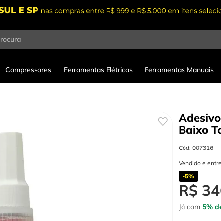
procura
Compressores
Ferramentas Elétricas
Ferramentas Manuais
Adesivo
Baixo T
Cód
:
007316
Vendido e entr
-
5%
R$
34
Já com
5% de