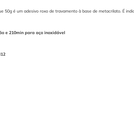
ue 50g é um adesivo roxo de travamento à base de metacrilato. É in
tão e 210min para aço inoxidável
M12