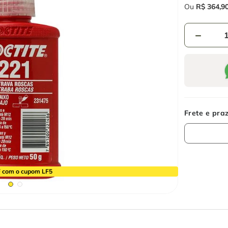
Ou
R$
364
,
9
－
 com o cupom LF5