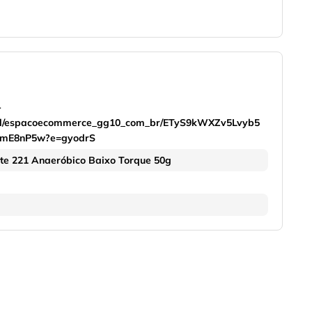
-
onal/espacoecommerce_gg10_com_br/ETyS9kWXZv5Lvyb5
mE8nP5w?e=gyodrS
ite 221 Anaeróbico Baixo Torque 50g