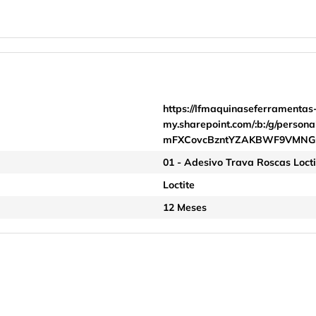
https://lfmaquinaseferramentas
my.sharepoint.com/:b:/g/pers
mFXCovcBzntYZAKBWF9VMNG
01 - Adesivo Trava Roscas Loct
Loctite
12 Meses