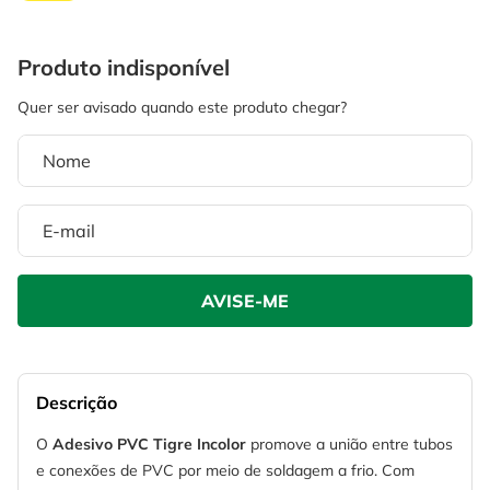
4
º
escada
6
º
fio
5
º
serra circular
7
º
chave impacto
6
º
fio
8
º
disco corte
7
º
chave impacto
9
º
cabo flexivel
8
º
disco corte
10
º
serra copo
9
º
cabo flexivel
10
º
serra copo
Descrição
O
Adesivo PVC Tigre Incolor
promove a união entre tubos
e conexões de PVC por meio de soldagem a frio. Com