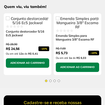
Quem viu, viu também!
Conjunto destorcedor 5/16
Ec5 Jackwal
Emenda Simples para
Mangueira 3/8" Escama RF
R$
28
,
90
R$
24
,
56
R$
7
,
09
-
15%
R$
5
,
73
-
19%
Ou em até
12
x
de
R$ 0,41
Ou em até
1
x
de
R$ 6,03
ADICIONAR AO CARRINHO
ADICIONAR AO CARRINHO
Cadastre-se e receba nossas