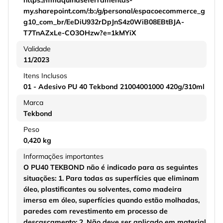
https://lfmaquinaseferramentas-
my.sharepoint.com/:b:/g/personal/espacoecommerce_g
g10_com_br/EeDiU932rDpJnS4z0WiB08EBtBJA-
T7TnAZxLe-CO3OHzw?e=1kMYiX
Validade
11/2023
Itens Inclusos
01 - Adesivo PU 40 Tekbond 21004001000 420g/310ml
Marca
Tekbond
Peso
0,420 kg
Informações importantes
O PU40 TEKBOND não é indicado para as seguintes
situações: 1. Para todas as superfícies que eliminam
óleo, plastificantes ou solventes, como madeira
imersa em óleo, superfícies quando estão molhadas,
paredes com revestimento em processo de
descascamento; 2. Não deve ser aplicado em material