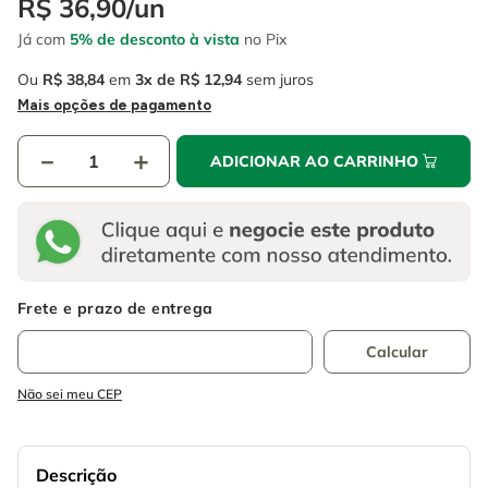
R$
36
,
90
/
un
4
º
escada
6
º
fio
Já com
5% de desconto à vista
no Pix
5
º
serra circular
7
º
chave impacto
Ou
R$
38
,
84
em
3
R$
12
,
94
sem juros
6
º
fio
8
º
disco corte
Mais opções de pagamento
7
º
chave impacto
9
º
cabo flexivel
－
＋
ADICIONAR AO CARRINHO
8
º
disco corte
10
º
serra copo
9
º
cabo flexivel
10
º
serra copo
Não sei meu CEP
Descrição