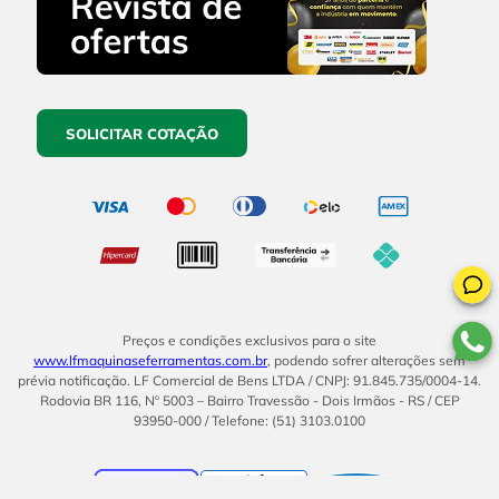
SOLICITAR COTAÇÃO
Preços e condições exclusivos para o site
www.lfmaquinaseferramentas.com.br
, podendo sofrer alterações sem
prévia notificação. LF Comercial de Bens LTDA / CNPJ: 91.845.735/0004-14.
Rodovia BR 116, Nº 5003 – Bairro Travessão - Dois Irmãos - RS / CEP
93950-000 / Telefone: (51) 3103.0100