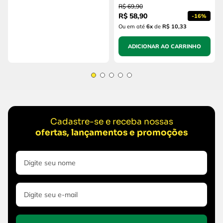
R$
69
,
90
R$
58
,
90
-
16%
Ou em até
6
x
de
R$ 10,33
ADICIONAR AO CARRINHO
Cadastre-se e receba nossas
ofertas, lançamentos e promoções