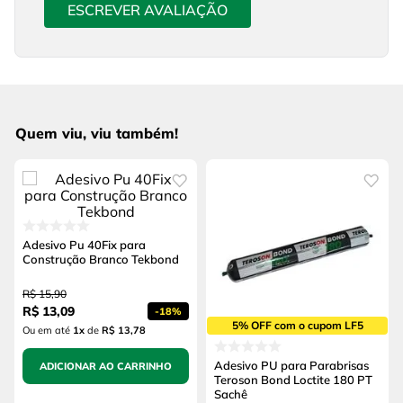
ESCREVER AVALIAÇÃO
Quem viu, viu também!
Adesivo Pu 40Fix para
Construção Branco Tekbond
R$
15
,
90
R$
13
,
09
-
18%
5% OFF com o cupom LF5
Ou em até
1
x
de
R$ 13,78
Adesivo PU para Parabrisas
ADICIONAR AO CARRINHO
Teroson Bond Loctite 180 PT
Sachê