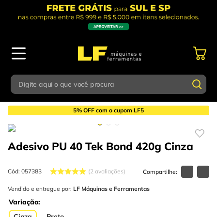
Digite aqui o que você procura
Químicos
Adesivos
Adesivo PU
Termos mais buscados
5% OFF com o cupom LF5
Digite aqui o que você procura
1
º
parafusadeira
Adesivo PU 40 Tek Bond 420g
Cinza
Termos mais buscados
2
º
caixa ferramentas
1
º
parafusadeira
3
º
esmerilhadeira
Cód
:
057383
2
avaliações
2
º
caixa ferramentas
4
º
escada
Vendido e entregue por:
LF Máquinas e Ferramentas
3
º
esmerilhadeira
Variação
5
º
serra circular
Cinza
Preto