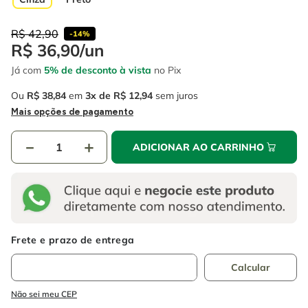
4
º
escada
6
º
fio
5
º
serra circular
R$
42
,
90
7
º
serra copo
-
14%
R$
36
,
90
/
un
6
º
fio
8
º
disco corte
Já com
5% de desconto à vista
no Pix
7
º
serra copo
9
º
chave impacto
Ou
R$
38
,
84
em
3
R$
12
,
94
sem juros
8
º
disco corte
Mais opções de pagamento
10
º
luva
9
º
chave impacto
－
＋
ADICIONAR AO CARRINHO
10
º
luva
Não sei meu CEP