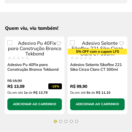
Quem viu, viu também!
5% OFF com o cupom LF5
Adesivo Pu 40Fix para
Adesivo Selante Sikaflex 221
Construção Branco Tekbond
Sika Cinza Claro CT 300ml
R$
15
,
90
R$
13
,
09
R$
99
,
90
-
18%
Ou em até
1
x
de
R$ 13,78
Ou em até
9
x
de
R$ 11,10
ADICIONAR AO CARRINHO
ADICIONAR AO CARRINHO