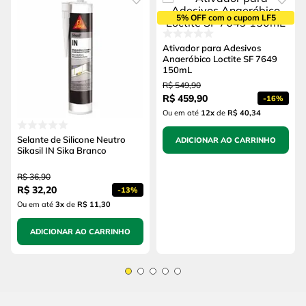
5% OFF com o cupom LF5
Ativador para Adesivos
Anaeróbico Loctite SF 7649
150mL
R$
549
,
90
R$
459
,
90
-
16%
Ou em até
12
x
de
R$ 40,34
Selante de Silicone Neutro
ADICIONAR AO CARRINHO
Sikasil IN Sika Branco
R$
36
,
90
R$
32
,
20
-
13%
Ou em até
3
x
de
R$ 11,30
ADICIONAR AO CARRINHO