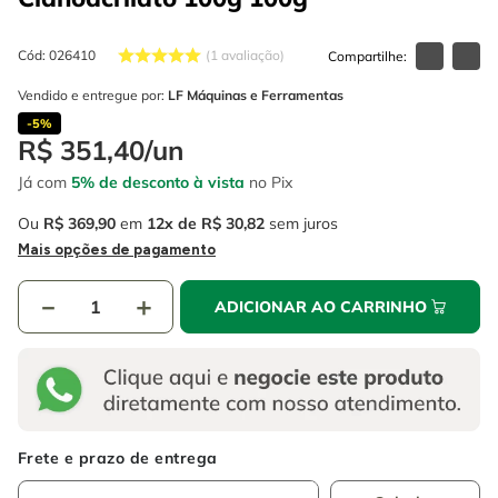
4
º
escada
6
º
serra copo
5
º
serra circular
Cód
:
026410
7
º
luva
1
avaliação
6
º
serra copo
Vendido e entregue por:
LF Máquinas e Ferramentas
8
º
fio
-
5%
7
º
luva
9
º
lavadora alta pressão
R$
351
,
40
/
un
8
º
fio
Já com
5% de desconto à vista
no Pix
10
º
alicate
9
º
lavadora alta pressão
Ou
R$
369
,
90
em
12
R$
30
,
82
sem juros
Mais opções de pagamento
10
º
alicate
－
＋
ADICIONAR AO CARRINHO