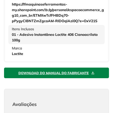
https://lfmaquinaseferramentas-
my.sharepoint.com/:b:/g/personal/espacoecommerce_g
g10_com_br/ETMXwTcfFHBDq70-
pPygyCIBNTZmZgcaAM-RIDOqlAzi0Q?e=OxV21S
Itens Inclusos
01 - Adesivo Instantâneo Loctite 406 Cianoacrilato
100g
Marca
Loctite
DOWNLOAD DO MANUAL DO FABRICANTE
Avaliações