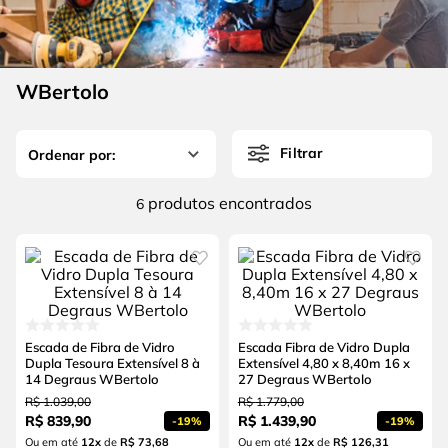
4
º
escada
6
º
fio
5
º
serra circular
7
º
chave impacto
6
º
fio
WBertolo
8
º
disco corte
7
º
chave impacto
9
º
cabo flexivel
Filtrar
8
º
disco corte
10
º
serra copo
9
º
cabo flexivel
produtos
6
10
º
serra copo
Escada de Fibra de Vidro
Escada Fibra de Vidro Dupla
Dupla Tesoura Extensível 8 à
Extensível 4,80 x 8,40m 16 x
14 Degraus WBertolo
27 Degraus WBertolo
R$
1
.
039
,
00
R$
1
.
779
,
00
R$
839
,
90
R$
1
.
439
,
90
-
19%
-
19%
Ou em até
12
x
de
R$ 73,68
Ou em até
12
x
de
R$ 126,31