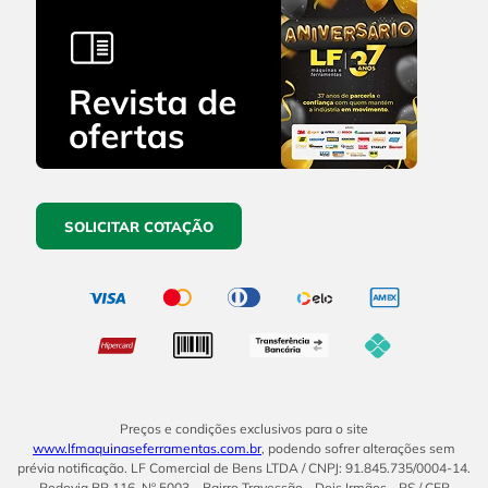
SOLICITAR COTAÇÃO
Preços e condições exclusivos para o site
www.lfmaquinaseferramentas.com.br
, podendo sofrer alterações sem
prévia notificação. LF Comercial de Bens LTDA / CNPJ: 91.845.735/0004-14.
Rodovia BR 116, Nº 5003 – Bairro Travessão - Dois Irmãos - RS / CEP