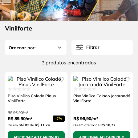
4
º
escada
6
º
fio
5
º
serra circular
7
º
serra copo
6
º
fio
Vinilforte
8
º
cabo flexivel
7
º
serra copo
9
º
chave impacto
Filtrar
8
º
cabo flexivel
10
º
disco corte
9
º
chave impacto
produtos
3
10
º
disco corte
Piso Vinílico Colado Pinus
Piso Vinílico Colado Jacarandá
VinilForte
VinilForte
R$
96
,
90
/
m²
R$
89
,
90
/
m²
R$
96
,
90
/
m²
-
7%
Ou em até
8
x
de
R$ 11,24
Ou em até
9
x
de
R$ 10,77
ADICIONAR AO CARRINHO
ADICIONAR AO CARRINHO