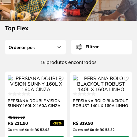
4
º
escada
6
º
fio
5
º
serra circular
7
º
serra copo
6
º
fio
Top Flex
8
º
chave impacto
7
º
serra copo
9
º
cabo flexivel
Filtrar
8
º
chave impacto
10
º
disco corte
9
º
cabo flexivel
produtos
15
10
º
disco corte
PERSIANA DOUBLE VISION
PERSIANA ROLO BLACKOUT
SUNNY 160L X 160A CINZA
ROBUST 140L X 160A LINHO
R$
339
,
90
R$
211
,
90
R$
319
,
90
-
38%
Ou em até
4
x
de
R$ 52,98
Ou em até
6
x
de
R$ 53,32