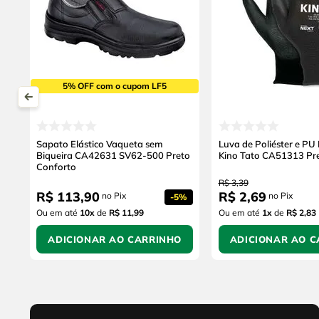
5% OFF com o cupom LF5
Sapato Elástico Vaqueta sem
Luva de Poliéster e PU
Biqueira CA42631 SV62-500 Preto
Kino Tato CA51313 Pr
Conforto
R$
3
,
39
R$
113
,
90
R$
2
,
69
no Pix
no Pix
-
5%
Ou em até
10
x
de
R$ 11,99
Ou em até
1
x
de
R$ 2,83
ADICIONAR AO CARRINHO
ADICIONAR AO C