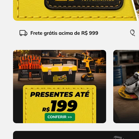
9
º
cabo flexivel
10
º
serra copo
Frete grátis acima de R$ 999