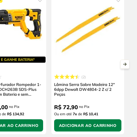
E GANHE BATERIA*
2
erfurador Rompedor 1-
Lâmina Serra Sabre Madeira 12"
 DCH263B SDS-Plus
6dpp Dewalt DW4804-2 Z c/ 2
m Bateria e sem
Peças
,
00
R$
72
,
90
no Pix
no Pix
x
de
R$ 134,92
Ou em até
7
x
de
R$ 10,41
NAR AO CARRINHO
ADICIONAR AO CARRINHO