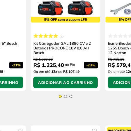
5% OFF com o cupom LF5
5% OFF
2
r 5" Bosch
Kit Carregador GAL 1880 CV e 2
Esmerilhad
W
Baterias PROCORE 18V 8,0 AH
125S Bosch 
Bosch
12 Norton
R$
1
.
589
,
00
R$
738
,
20
R$
1
.
225
,
40
R$
579
,
4
no Pix
-
21%
-
23%
66
Ou em até
12
x
de
R$ 107,49
Ou em até
12
ARRINHO
ADICIONAR AO CARRINHO
ADICIO