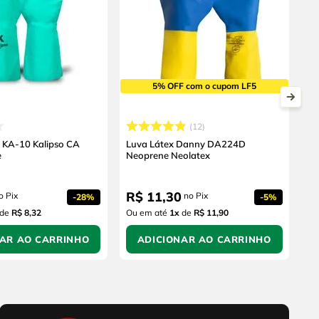
5% OFF com o cupom LF5
12
ca KA-10 Kalipso CA
Luva Látex Danny DA224D
e
Neoprene Neolatex
R$
11
,
30
o Pix
no Pix
-
28%
-
5%
de
R$ 8,32
Ou em até
1
x
de
R$ 11,90
NAR AO CARRINHO
ADICIONAR AO CARRINHO