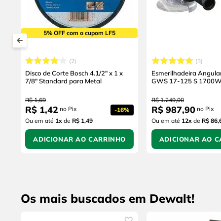
5% OFF com o cupom LF5
2
3
Disco de Corte Bosch 4.1/2" x 1 x
Esmerilhadeira Angula
7/8" Standard para Metal
GWS 17-125 S 1700
R$
1
,
69
R$
1
.
249
,
00
R$
1
,
42
R$
987
,
90
no Pix
no Pix
-
16%
Ou em até
1
x
de
R$ 1,49
Ou em até
12
x
de
R$ 86,
ADICIONAR AO CARRINHO
ADICIONAR AO C
Os mais buscados em Dewalt!