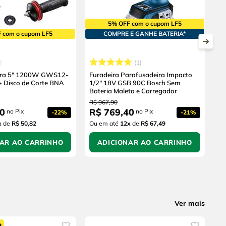
5% OFF com o cupom LF5
 com o cupom LF5
COMPRE E GANHE BATERIA*
1
eira 5" 1200W GWS12-
Furadeira Parafusadeira Impacto
+ Disco de Corte BNA
1/2" 18V GSB 90C Bosch Sem
Bateria Maleta e Carregador
R$
967
,
90
0
R$
769
,
40
no Pix
no Pix
-
22%
-
21%
x
de
R$ 50,82
Ou em até
12
x
de
R$ 67,49
NAR AO CARRINHO
ADICIONAR AO CARRINHO
Ver mais