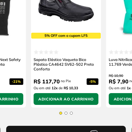
5% OFF com o cupom LF5
 Next Safety
Sapato Elástico Vaqueta Bico
Luva Nitríli
eta
Plástico CA4642 SV62-502 Preto
11.769 Verd
Conforto
R$
10
,
90
R$
117
,
70
R$
7
,
90
no Pix
n
-
21%
-
5%
Ou em até
12
x
de
R$ 10,33
Ou em até
1
x
ARRINHO
ADICIONAR AO CARRINHO
ADICIO