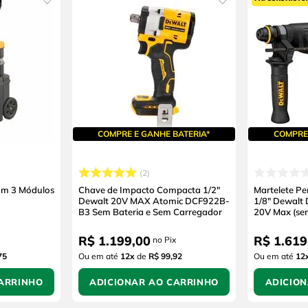
COMPRE E GANHE BATERIA*
COMPRE 
2
om 3 Módulos
Chave de Impacto Compacta 1/2"
Martelete P
Dewalt 20V MAX Atomic DCF922B-
1/8" Dewalt
B3 Sem Bateria e Sem Carregador
20V Max (se
Carregador)
R$
1
.
199
,
00
R$
1
.
619
no Pix
75
Ou em até
12
x
de
R$ 99,92
Ou em até
12
ARRINHO
ADICIONAR AO CARRINHO
ADICIO