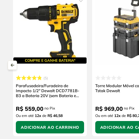
COMPRE E GANHE BATERIA*
5
Parafusadeira/Furadeira de
Torre Modular Móvel c
Impacto 1/2" Dewalt DCD7781B-
Tstak Dewalt
B3 a Bateria 20V (sem Bateria e
sem Carregador)
R$
559
,
00
R$
969
,
00
no Pix
no Pix
Ou em até
12
x
de
R$ 46,58
Ou em até
12
x
de
R$ 80,
ADICIONAR AO CARRINHO
ADICIONAR AO C