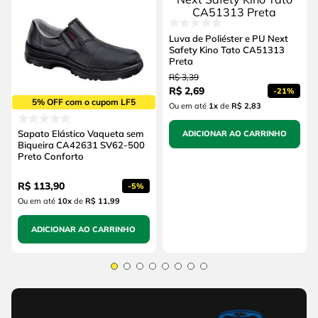
Luva de Poliéster e PU Next
Safety Kino Tato CA51313
Preta
R$
3
,
39
R$
2
,
69
-
21%
5% OFF com o cupom LF5
Ou em até
1
x
de
R$ 2,83
Sapato Elástico Vaqueta sem
ADICIONAR AO CARRINHO
Biqueira CA42631 SV62-500
Preto Conforto
R$
113
,
90
-
5%
Ou em até
10
x
de
R$ 11,99
ADICIONAR AO CARRINHO