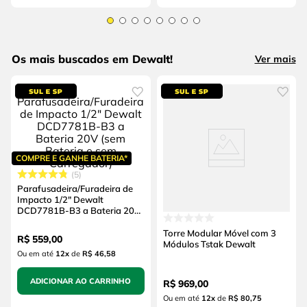
Os mais buscados em Dewalt!
Ver mais
COMPRE E GANHE BATERIA*
5
Parafusadeira/Furadeira de
Impacto 1/2" Dewalt
DCD7781B-B3 a Bateria 20V
(sem Bateria e sem
Carregador)
Torre Modular Móvel com 3
R$
559
,
00
Módulos Tstak Dewalt
Ou em até
12
x
de
R$ 46,58
ADICIONAR AO CARRINHO
R$
969
,
00
Ou em até
12
x
de
R$ 80,75