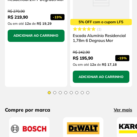
R$
270
,
90
R$
219
,
90
-
19%
5% OFF com o cupom LF5
Ou em até
12
x
de
R$ 19,29
1
Escada Alumínio Residencial
ADICIONAR AO CARRINHO
1,78m 6 Degraus Mor
R$
242
,
90
R$
195
,
90
-
19%
Ou em até
12
x
de
R$ 17,18
ADICIONAR AO CARRINHO
Compre por marca
Ver mais