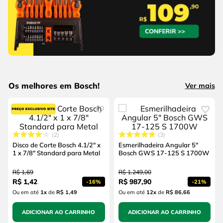
Os melhores em Bosch!
Ver mais
2
3
Disco de Corte Bosch 4.1/2" x
Esmerilhadeira Angular 5"
1 x 7/8" Standard para Metal
Bosch GWS 17-125 S 1700W
R$
1
,
69
R$
1
.
249
,
00
R$
1
,
42
R$
987
,
90
-
16%
-
21%
Ou em até
1
x
de
R$ 1,49
Ou em até
12
x
de
R$ 86,66
ADICIONAR AO CARRINHO
ADICIONAR AO CARRINHO