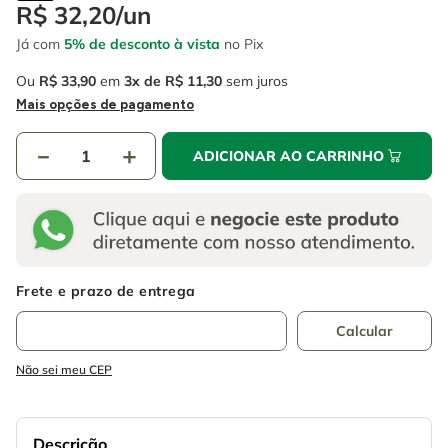
4
º
escada
R$
32
,
20
/
un
6
º
fio
Já com
5% de desconto à vista
no Pix
5
º
serra circular
7
º
serra copo
Ou
R$
33
,
90
em
3
R$
11
,
30
sem juros
6
º
fio
8
º
chave impacto
Mais opções de pagamento
7
º
serra copo
9
º
cabo flexivel
－
＋
ADICIONAR AO CARRINHO
8
º
chave impacto
10
º
disco corte
9
º
cabo flexivel
10
º
disco corte
Não sei meu CEP
Descrição