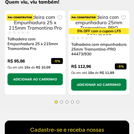
Quem viu, viu também!
5% OFF com o cupom LF5
Talhadeira com
Empunhadura 25 x 215mm
Talhadeira com empunhadura
Tramontina Pro
25mm Tramontina-PRO
44473/930
R$
95
,
86
-
5%
R$
112
,
96
-
5%
Ou em até
10
x
de
R$ 10,09
Ou em até
10
x
de
R$ 11,89
ADICIONAR AO CARRINHO
ADICIONAR AO CARRINHO
Cadastre-se e receba nossas