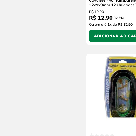
Cavalete Pvc Transparen
12x9x9mm 12 Unidades 
R$
19
,
90
R$
12
,
90
no Pix
Ou em até
1
x
de
R$ 12,90
ADICIONAR AO CA