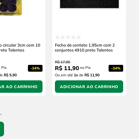
co circular 3cm com 10
Fecho de contato 1,95cm com 2
reto Talentos
conjuntos 4910 preto Talentos
R$
17
,
90
R$
11
,
90
 Pix
no Pix
-
34%
-
34%
de
R$ 5,90
Ou em até
1
x
de
R$ 11,90
AR AO CARRINHO
ADICIONAR AO CARRINHO