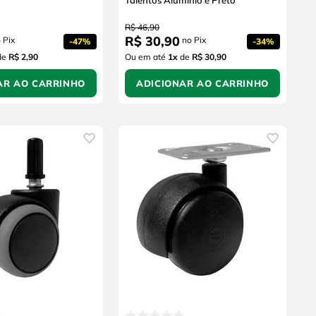
Talentos Alumínio e Preto
R$
46
,
90
R$
30
,
90
 Pix
no Pix
-
47%
-
34%
de
R$ 2,90
Ou em até
1
x
de
R$ 30,90
AR AO CARRINHO
ADICIONAR AO CARRINHO