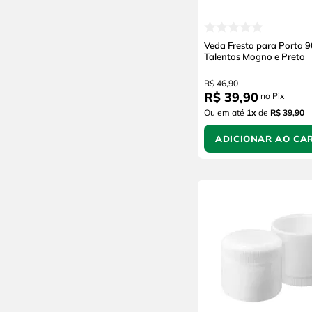
Veda Fresta para Porta 
Talentos Mogno e Preto
R$
46
,
90
R$
39
,
90
no Pix
Ou em até
1
x
de
R$ 39,90
ADICIONAR AO CA