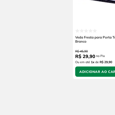
Veda Fresta para Porta T
Branco
R$
45
,
90
R$
29
,
90
no Pix
Ou em até
1
x
de
R$ 29,90
ADICIONAR AO CA