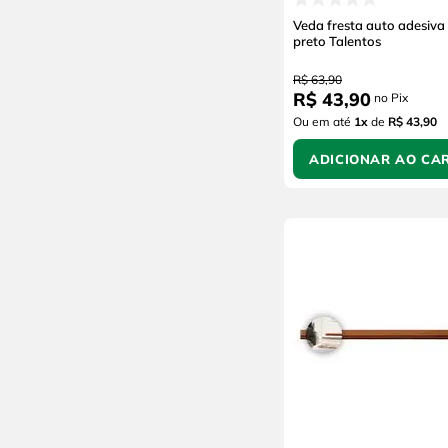
Veda fresta auto adesiv
preto Talentos
R$
63
,
90
R$
43
,
90
no Pix
Ou em até
1
x
de
R$ 43,90
ADICIONAR AO CA