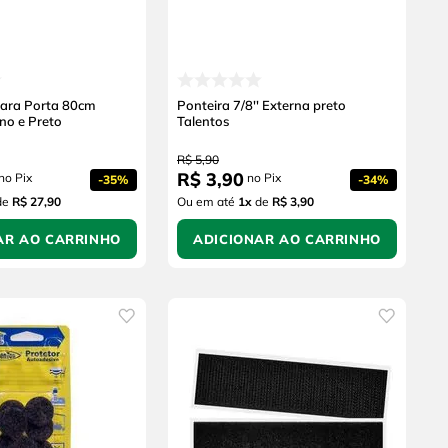
para Porta 80cm
Ponteira 7/8'' Externa preto
no e Preto
Talentos
R$
5
,
90
R$
3
,
90
no Pix
no Pix
-
35%
-
34%
de
R$ 27,90
Ou em até
1
x
de
R$ 3,90
AR AO CARRINHO
ADICIONAR AO CARRINHO