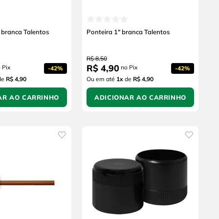
' branca Talentos
Ponteira 1" branca Talentos
R$
8
,
50
R$
4
,
90
 Pix
no Pix
-
42%
-
42%
de
R$ 4,90
Ou em até
1
x
de
R$ 4,90
AR AO CARRINHO
ADICIONAR AO CARRINHO