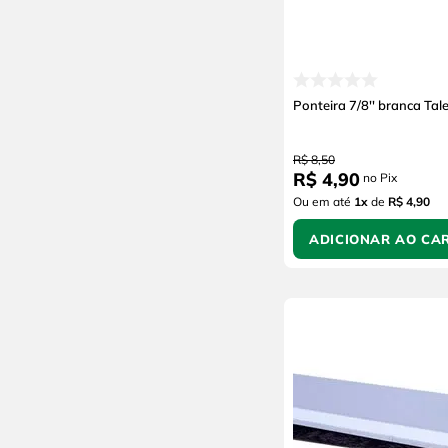
Ponteira 7/8'' branca Tal
R$
8
,
50
R$
4
,
90
no Pix
Ou em até
1
x
de
R$ 4,90
ADICIONAR AO CA