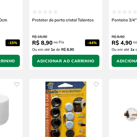
90cm
Protetor de porta cristal Talentos
Ponteira 3/4'
R$
15
,
90
R$
8
,
50
R$
8
,
90
R$
4
,
90
no Pix
no
-
15%
-
44%
Ou em até
1
x
de
R$ 8,90
Ou em até
1
x
RRINHO
ADICIONAR AO CARRINHO
ADICION