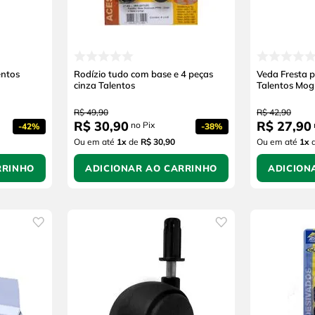
entos
Rodízio tudo com base e 4 peças
Veda Fresta 
cinza Talentos
Talentos Mog
R$
49
,
90
R$
42
,
90
R$
30
,
90
R$
27
,
90
no Pix
-
42%
-
38%
Ou em até
1
x
de
R$ 30,90
Ou em até
1
x
RRINHO
ADICIONAR AO CARRINHO
ADICION