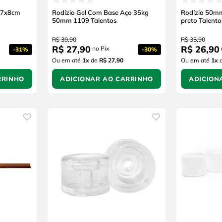
a 7x8cm
Rodízio Gel Com Base Aço 35kg
Rodízio 50mm
50mm 1109 Talentos
preto Talento
R$
39
,
90
R$
35
,
90
R$
27
,
90
R$
26
,
90
no Pix
-
31%
-
30%
Ou em até
1
x
de
R$ 27,90
Ou em até
1
x
RRINHO
ADICIONAR AO CARRINHO
ADICION