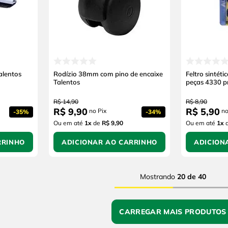
alentos
Rodízio 38mm com pino de encaixe
Feltro sintéti
Talentos
peças 4330 p
R$
14
,
90
R$
8
,
90
R$
9
,
90
R$
5
,
90
no Pix
no
-
35%
-
34%
Ou em até
1
x
de
R$ 9,90
Ou em até
1
x
RRINHO
ADICIONAR AO CARRINHO
ADICION
Mostrando
20 de 40