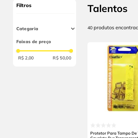
10
º
chave impacto
Filtros
Talentos
produtos
40
Categoria
Esquadrias
Faixas de preço
R$ 2,00
R$ 50,00
Protetor Para Tampo De V