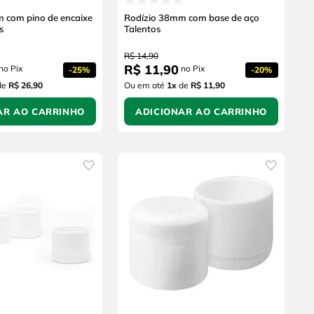
 com pino de encaixe
Rodízio 38mm com base de aço
s
Talentos
R$
14
,
90
R$
11
,
90
no Pix
no Pix
-
25%
-
20%
de
R$ 26,90
Ou em até
1
x
de
R$ 11,90
AR AO CARRINHO
ADICIONAR AO CARRINHO