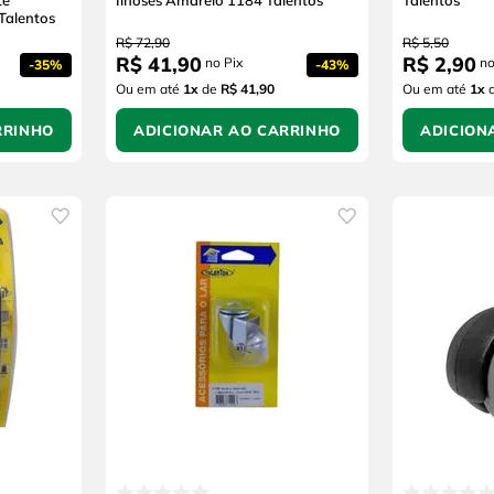
te
Ilhoses Amarelo 1184 Talentos
Talentos
Talentos
R$
72
,
90
R$
5
,
50
R$
41
,
90
R$
2
,
90
no Pix
no
-
35%
-
43%
Ou em até
1
x
de
R$ 41,90
Ou em até
1
x
RRINHO
ADICIONAR AO CARRINHO
ADICION