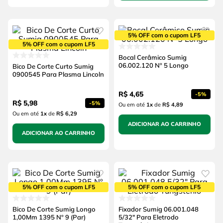
5% OFF com o cupom LF5
5% OFF com o cupom LF5
Bocal Cerâmico Sumig
06.002.120 Nº 5 Longo
Bico De Corte Curto Sumig
0900545 Para Plasma Lincoln
R$
4
,
65
-
5%
R$
5
,
98
-
5%
Ou em até
1
x
de
R$ 4,89
Ou em até
1
x
de
R$ 6,29
ADICIONAR AO CARRINHO
ADICIONAR AO CARRINHO
5% OFF com o cupom LF5
5% OFF com o cupom LF5
Bico De Corte Sumig Longo
Fixador Sumig 06.001.048
1,00Mm 1395 Nº 9 (Par)
5/32" Para Eletrodo