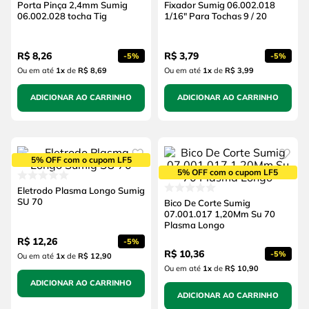
Porta Pinça 2,4mm Sumig
Fixador Sumig 06.002.018
06.002.028 tocha Tig
1/16" Para Tochas 9 / 20
R$
8
,
26
R$
3
,
79
-
5%
-
5%
Ou em até
1
x
de
R$ 8,69
Ou em até
1
x
de
R$ 3,99
ADICIONAR AO CARRINHO
ADICIONAR AO CARRINHO
5% OFF com o cupom LF5
5% OFF com o cupom LF5
Eletrodo Plasma Longo Sumig
SU 70
Bico De Corte Sumig
07.001.017 1,20Mm Su 70
Plasma Longo
R$
12
,
26
-
5%
R$
10
,
36
-
5%
Ou em até
1
x
de
R$ 12,90
Ou em até
1
x
de
R$ 10,90
ADICIONAR AO CARRINHO
ADICIONAR AO CARRINHO