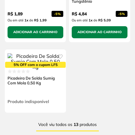
Tungstênio
R$
1
,
89
R$
4
,
84
-
5%
-
5%
Ou em até
1
x
de
R$ 1,99
Ou em até
1
x
de
R$ 5,09
ADICIONAR AO CARRINHO
ADICIONAR AO CARRINHO
5% OFF com o cupom LF5
Picadeira De Solda Sumig
Com Mola 0,50 Kg
Produto indisponível
Você viu todos os
13
produtos