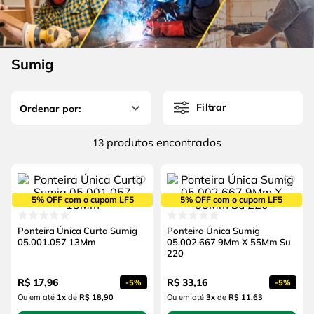
4
º
escada
6
º
fio
5
º
serra circular
7
º
serra copo
6
º
fio
Sumig
8
º
cabo flexivel
7
º
serra copo
9
º
chave impacto
Filtrar
8
º
cabo flexivel
10
º
disco corte
9
º
chave impacto
produtos
13
10
º
disco corte
5% OFF com o cupom LF5
5% OFF com o cupom LF5
Ponteira Única Curta Sumig
Ponteira Única Sumig
05.001.057 13Mm
05.002.667 9Mm X 55Mm Su
220
R$
17
,
96
R$
33
,
16
-
5%
-
5%
Ou em até
1
x
de
R$ 18,90
Ou em até
3
x
de
R$ 11,63